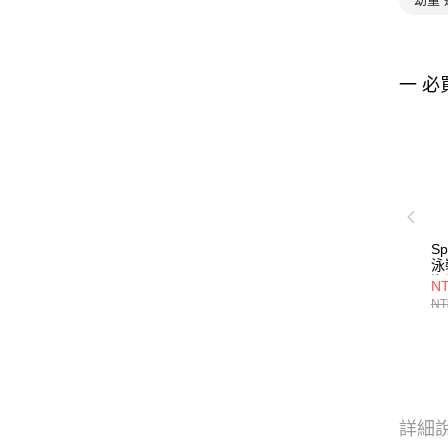
一 必
S
泳
海
NT
NT
詳細