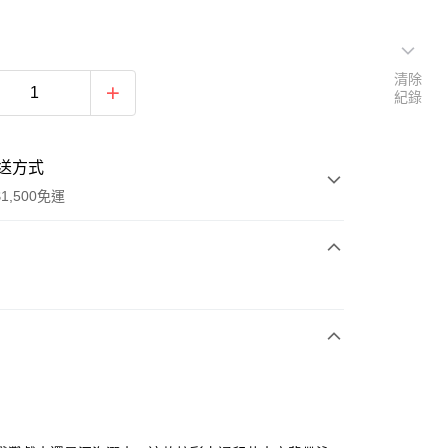
清除
紀錄
送方式
1,500免運
次付款