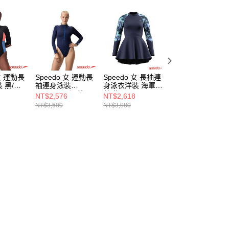
 女 運動長
Speedo 女 運動長
Speedo 女 長袖連
Speedo 兒童合成
 黑/珊
袖連身泳裝
身泳衣洋裝 海軍
泳帽 Pace 水藍
Jetstream 深藍
藍/紫
NT$2,576
NT$2,618
NT$323
NT$3,680
NT$3,080
NT$380