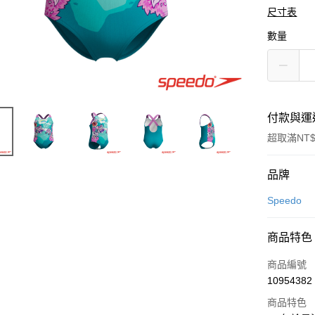
尺寸表
數量
付款與運
超取滿NT$
付款方式
品牌
信用卡一
Speedo
LINE Pay
商品特色
Apple Pay
商品編號
悠遊付
10954382
商品特色