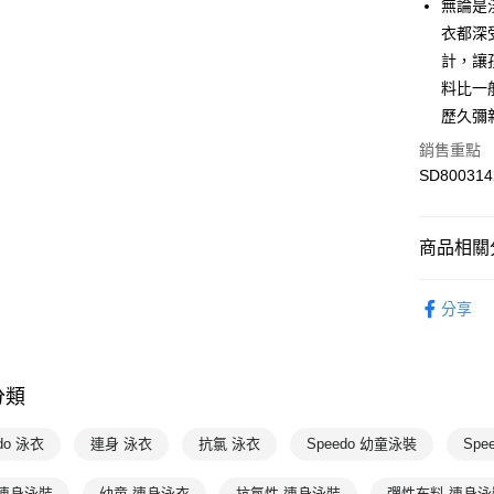
無論是
運送方式
衣都深
7-11取貨
計，讓孩
每筆NT$1
料比一般
歷久彌
宅配-本島
銷售重點
每筆NT$1
SD800314
商品相關分
專業運動
分享
Speedo
分類
do 泳衣
連身 泳衣
抗氯 泳衣
Speedo 幼童泳裝
Spe
 連身泳裝
幼童 連身泳衣
抗氯性 連身泳裝
彈性布料 連身泳