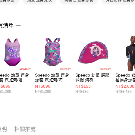
買清單 一
peedo 幼童 連身
Speedo 幼童 連身
Speedo 幼童 尼龍
Speedo
裝 霓虹紫/漫遊
泳裝 霓虹紫/海底
泳帽 海獺
袖連身泳裝
洋
花園
瑚紅/藍
$896
NT$896
NT$153
NT$2,088
$1,280
NT$1,280
NT$180
NT$3,480
說明
相關推薦