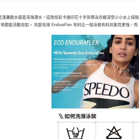
是淺灘戲水還是深海潛水，這款炫彩卡通印花十字背帶泳衣都深受小小水上探險
地都能活動自如。 抗起毛球 EnduraFlex 布料比一般泳裝布料抗氯性更強，而 Cr