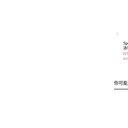
S
泳
海
NT
NT
你可能