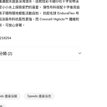
淺灘戲水還是深海潛水，這款炫彩卡通印花十字背帶泳
受小小水上探險家們的喜愛。 彈性布料搭配十字後背設
(快速到店)
子隨時隨地都能活動自如。 抗起毛球 EnduraFlex 布
00，滿NT$1,500(含以上)免運費
泳裝布料抗氯性更強，而 Creora® Highclo™ 纖維則
新，可放心穿著。
00，滿NT$1,500(含以上)免運費
218254
類 (2)
游泳水上
泳裝
泳裝
連身泳裝
edo 連身泳裝
Speedo 連身泳衣
裝