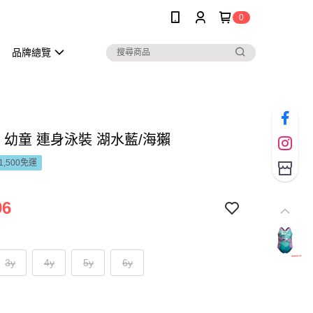
0
品牌總覽
do 幼童 連身泳裝 湖水藍/海獺
1,500免運
96
3y
4y
5y
6y