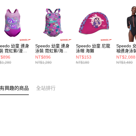
peedo 幼童 連身
Speedo 幼童 連身
Speedo 幼童 尼龍
Speedo
裝 霓虹紫/漫遊
泳裝 霓虹紫/海底
泳帽 海獺
袖連身泳裝
洋
花園
瑚紅/藍
$896
NT$896
NT$153
NT$2,088
$1,280
NT$1,280
NT$180
NT$3,480
有興趣的商品
全站排行