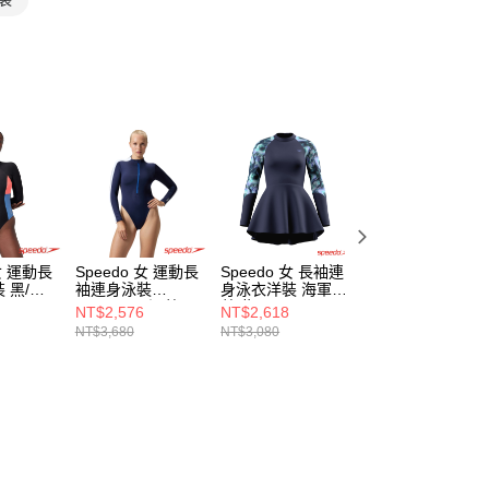
 女 運動長
Speedo 女 運動長
Speedo 女 長袖連
Speedo 兒童合成
 黑/珊
袖連身泳裝
身泳衣洋裝 海軍
泳帽 Pace 水藍
Jetstream 深藍
藍/紫
NT$2,576
NT$2,618
NT$323
NT$3,680
NT$3,080
NT$380