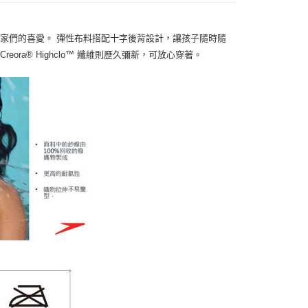
家們的喜愛。 彈性布料搭配十字後背設計，讓孩子隨時隨
eora® Highclo™ 纖維則歷久彌新，可放心穿著。