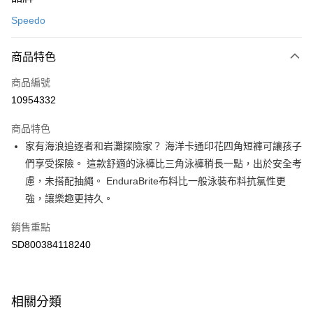
信用卡一次付款
Speedo
LINE Pay
商品特色
Apple Pay
商品編號
悠遊付
10954332
運送方式
商品特色
7-11取貨(快速到店)
家有海浪追逐者和岩灘探險家？ 海洋卡通印花四角短褲可讓孩子
每筆NT$100，滿NT$1,500(含以上)免運費
們享受探險。 這款舒適的泳褲比三角泳褲稍長一點，出於安全考
慮，未搭配抽繩。 EnduraBrite布料比一般泳裝布料抗氯性更
宅配-本島
強，讓樂趣更持久。
每筆NT$100，滿NT$1,500(含以上)免運費
銷售重點
SD800384118240
相關分類