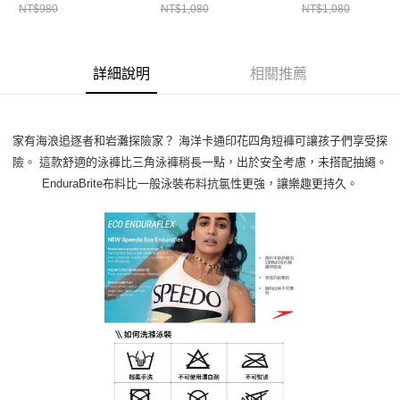
NT$980
NT$1,080
NT$1,080
詳細說明
相關推薦
家有海浪追逐者和岩灘探險家？ 海洋卡通印花四角短褲可讓孩子們享受探
險。 這款舒適的泳褲比三角泳褲稍長一點，出於安全考慮，未搭配抽繩。
EnduraBrite布料比一般泳裝布料抗氯性更強，讓樂趣更持久。