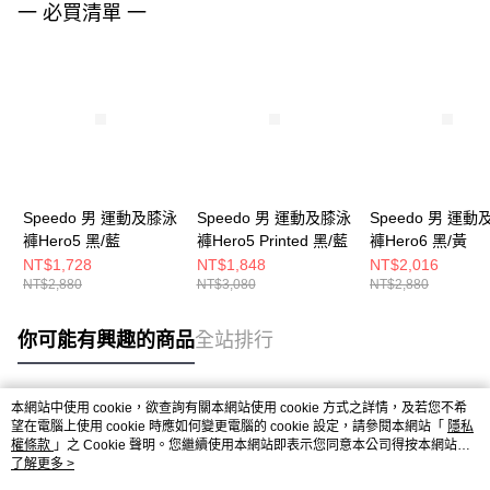
一 必買清單 一
Speedo 男 運動及膝泳
Speedo 男 運動及膝泳
Speedo 男 運
褲Hero5 黑/藍
褲Hero5 Printed 黑/藍
褲Hero6 黑/黃
NT$1,728
NT$1,848
NT$2,016
NT$2,880
NT$3,080
NT$2,880
你可能有興趣的商品
全站排行
本網站中使用 cookie，欲查詢有關本網站使用 cookie 方式之詳情，及若您不希
熱門標籤
望在電腦上使用 cookie 時應如何變更電腦的 cookie 設定，請參閱本網站「
隱私
權條款
」之 Cookie 聲明。您繼續使用本網站即表示您同意本公司得按本網站使
用條款之 Cookie 聲明使用 cookie。
了解更多 >