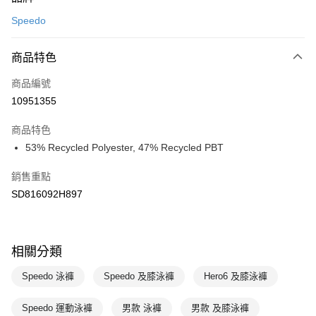
信用卡一次付款
Speedo
LINE Pay
商品特色
Apple Pay
商品編號
悠遊付
10951355
運送方式
商品特色
7-11取貨(快速到店)
53% Recycled Polyester, 47% Recycled PBT
每筆NT$100，滿NT$1,500(含以上)免運費
銷售重點
宅配-本島
SD816092H897
每筆NT$100，滿NT$1,500(含以上)免運費
相關分類
Speedo 泳褲
Speedo 及膝泳褲
Hero6 及膝泳褲
Speedo 運動泳褲
男款 泳褲
男款 及膝泳褲