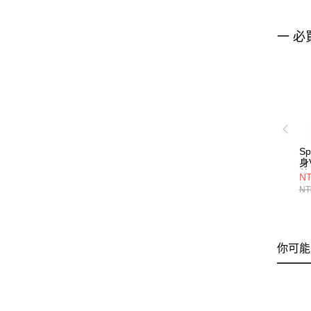
一 必
S
身
藍
NT
NT
你可能