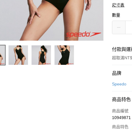
尺寸表
數量
付款與運
超取滿NT$
付款方式
品牌
信用卡一
Speedo
LINE Pay
商品特色
Apple Pay
商品編號
悠遊付
10949871
商品特色