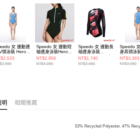
peedo 女 運動連
Speedo 女 運動短
Speedo 女 運動長
Speedo
V領泳裝 Hero6
袖連身泳裝Hero6
袖連身泳裝
身高領泳裝 
黑/藍/黃
Jetsetter2.0 黑/紅/
藍
$2,533
NT$2,856
NT$1,740
NT$3,383
白
$2,980
NT$4,080
NT$3,480
NT$3,980
說明
相關推薦
53% Recycled Polyester, 47% Rec