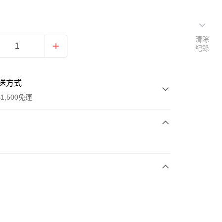
清除
紀錄
送方式
1,500免運
次付款