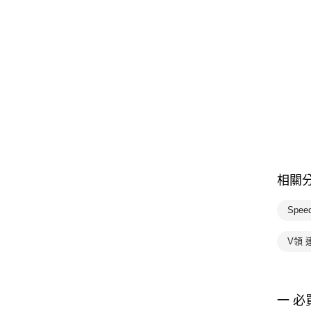
相關
Spe
V領 
一 必