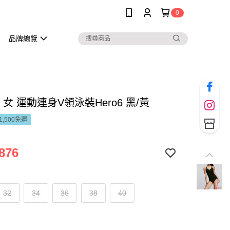
0
品牌總覽
do 女 運動連身V領泳裝Hero6 黑/黃
1,500免運
876
32
34
36
38
40