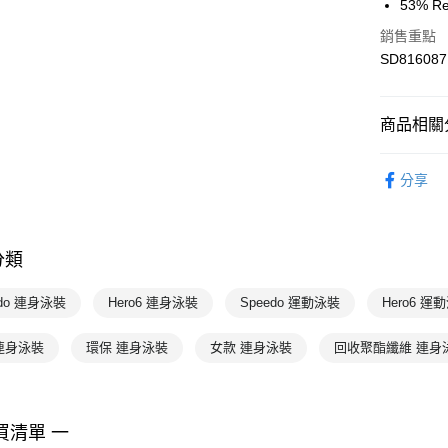
53% Re
運送方式
銷售重點
7-11取貨
SD816087
每筆NT$1
宅配-本島
商品相關分
每筆NT$1
女性
泳
分享
專業運動
Speedo
分類
edo 連身泳裝
Hero6 連身泳裝
Speedo 運動泳裝
Hero6 運
連身泳裝
環保 連身泳裝
女款 連身泳裝
回收聚酯纖維 連身
買清單 一