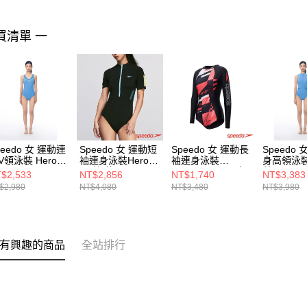
買清單 一
peedo 女 運動連
Speedo 女 運動短
Speedo 女 運動長
Speedo
V領泳裝 Hero6
袖連身泳裝Hero6
袖連身泳裝
身高領泳裝 
黑/藍/黃
Jetsetter2.0 黑/紅/
藍
$2,533
NT$2,856
NT$1,740
NT$3,383
白
$2,980
NT$4,080
NT$3,480
NT$3,980
有興趣的商品
全站排行