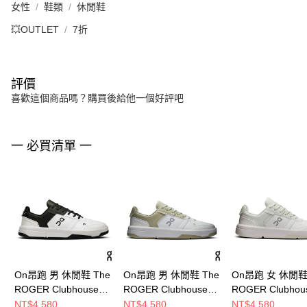
女性
鞋類
休閒鞋
💥OUTLET
7折
評價
喜歡這個商品嗎？購買後給他一個好評吧
一 必買清單 一
On昂跑 男 休閒鞋 The
On昂跑 男 休閒鞋 The
On昂跑 女 休閒鞋 
ROGER Clubhouse
ROGER Clubhouse
ROGER Clubhou
白/黑
白/綠
白/冰川灰
NT$4,580
NT$4,580
NT$4,580