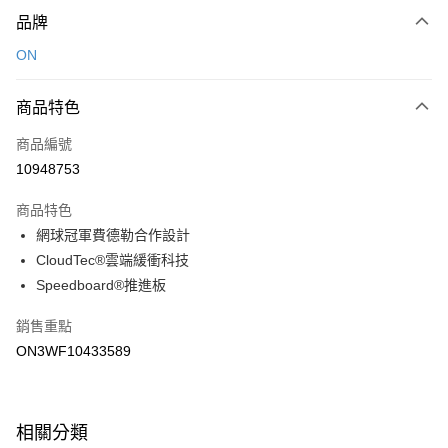
付款方式
品牌
信用卡一次付款
ON
LINE Pay
商品特色
Apple Pay
商品編號
悠遊付
10948753
運送方式
商品特色
7-11取貨(快速到店)
網球冠軍費德勒合作設計
每筆NT$100，滿NT$1,500(含以上)免運費
CloudTec®雲端緩衝科技
Speedboard®推進板
宅配-本島
每筆NT$100，滿NT$1,500(含以上)免運費
銷售重點
ON3WF10433589
相關分類