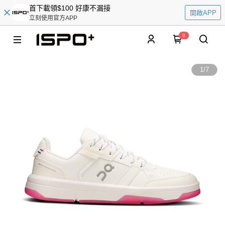
首下載領$100 好康不漏接
開啟APP
立刻使用官方APP
0
1
/
7