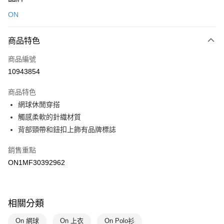
信用卡一次付款
ON
LINE Pay
商品特色
Apple Pay
商品編號
悠遊付
10943854
運送方式
商品特色
7-11取貨(快速到店)
網球休閒穿搭
每筆NT$100，滿NT$1,500(含以上)免運費
觸感柔軟的針織材質
背部頸帶和鈕扣上飾有品牌標誌
宅配-本島
每筆NT$100，滿NT$1,500(含以上)免運費
銷售重點
ON1MF30392962
相關分類
On 網球
On 上衣
On Polo衫