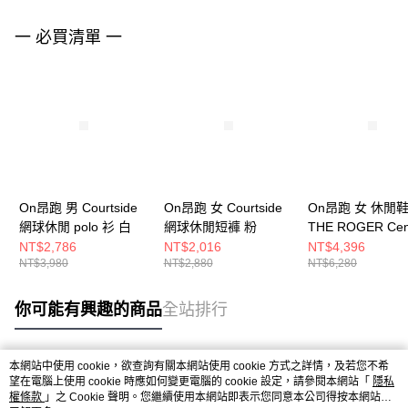
一 必買清單 一
On昂跑 男 Courtside
On昂跑 女 Courtside
On昂跑 女 休閒
網球休閒 polo 衫 白
網球休閒短褲 粉
THE ROGER Cen
Court 白/石榴紅
NT$2,786
NT$2,016
NT$4,396
NT$3,980
NT$2,880
NT$6,280
你可能有興趣的商品
全站排行
本網站中使用 cookie，欲查詢有關本網站使用 cookie 方式之詳情，及若您不希
熱門標籤
望在電腦上使用 cookie 時應如何變更電腦的 cookie 設定，請參閱本網站「
隱私
權條款
」之 Cookie 聲明。您繼續使用本網站即表示您同意本公司得按本網站使