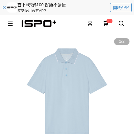
首下載領$100 好康不漏接
開啟APP
立刻使用官方APP
0
1
/
2