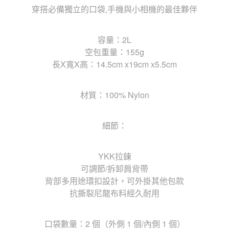
穿搭必備獨立的口袋,手機與小相機的最佳夥伴
容量：2L
空包重量：155g
長X寬X高：14.5cm x19cm x5.5cm
材質：100% Nylon
細節：
YKK拉鍊
可調節/拆卸肩背帶
背部多用途環扣設計，可外掛其他包款
抗撕裂尼龍布料經久耐用
口袋數量：2 個（外側 1 個/內側 1 個）