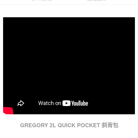
GREGORY 2L QUICK POCKET 斜背包