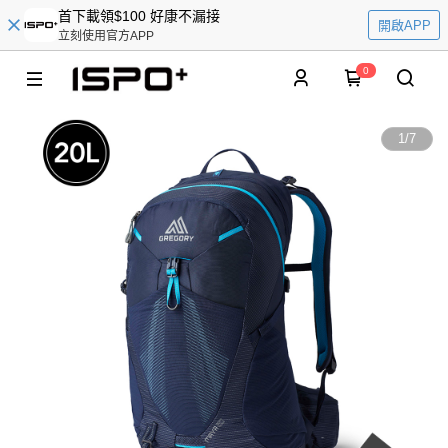
首下載領$100 好康不漏接
開啟APP
立刻使用官方APP
0
1
/
7