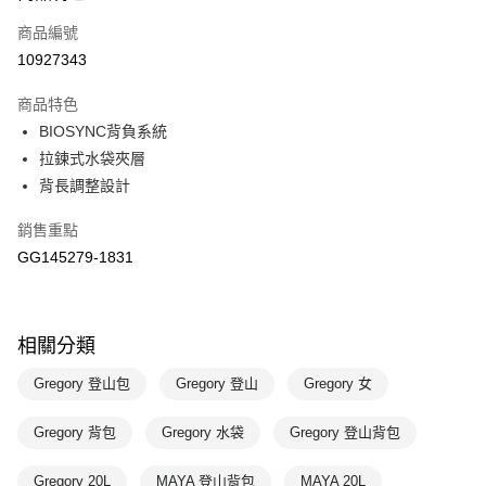
商品編號
悠遊付
10927343
運送方式
商品特色
宅配-本島
BIOSYNC背負系統
每筆NT$100，滿NT$1,500(含以上)免運費
拉鍊式水袋夾層
背長調整設計
銷售重點
GG145279-1831
相關分類
Gregory 登山包
Gregory 登山
Gregory 女
Gregory 背包
Gregory 水袋
Gregory 登山背包
Gregory 20L
MAYA 登山背包
MAYA 20L