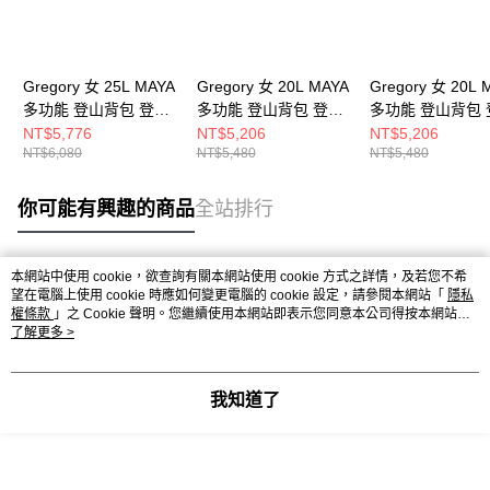
Gregory 女 25L MAYA
Gregory 女 20L MAYA
Gregory 女 20L 
多功能 登山背包 登山
多功能 登山背包 登山
多功能 登山背包 
包 風暴藍
包 鳶尾紅
包 夕陽灰
NT$5,776
NT$5,206
NT$5,206
NT$6,080
NT$5,480
NT$5,480
你可能有興趣的商品
全站排行
本網站中使用 cookie，欲查詢有關本網站使用 cookie 方式之詳情，及若您不希
熱門標籤
望在電腦上使用 cookie 時應如何變更電腦的 cookie 設定，請參閱本網站「
隱私
權條款
」之 Cookie 聲明。您繼續使用本網站即表示您同意本公司得按本網站使
用條款之 Cookie 聲明使用 cookie。
了解更多 >
我知道了