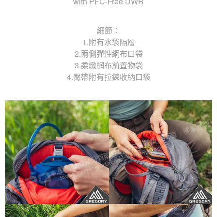
with PFC-Free DWR
細節：
1.附有水袋隔層
2.兩側彈性網布口袋
3.柔緻網布前置物袋
4.臀帶附有拉鍊收納口袋