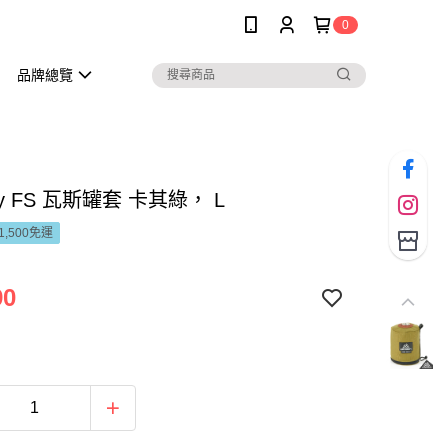
0
品牌總覽
ry FS 瓦斯罐套 卡其綠， L
1,500免運
90