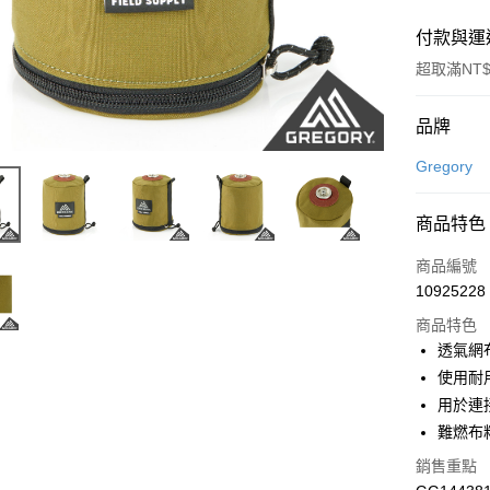
付款與運
超取滿NT$
付款方式
品牌
信用卡一
Gregory
LINE Pay
商品特色
Apple Pay
商品編號
悠遊付
10925228
商品特色
透氣網
運送方式
使用耐用
7-11取貨
用於連
每筆NT$1
難燃布
銷售重點
宅配-本島