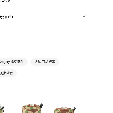
-1475
00，滿NT$1,500(含以上)免運費
類 (6)
備類
露營用品
T
5折｜6折
野餐露營裝備專區
配件/其他包款
網路活動款
Gregory 露營配件
收納 瓦斯罐套
全部商品
 瓦斯罐套