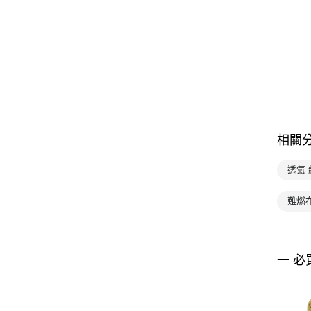
相關
透氣 
難燃
一 必