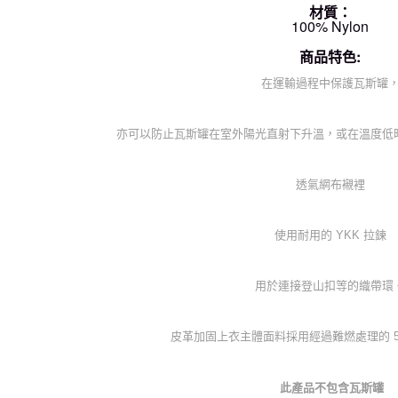
材質：
100% Nylon
商品特色:
在運輸過程中保護瓦斯罐
亦可以防止瓦斯罐在室外陽光直射下升溫，或在溫度低
透氣網布襯裡
使用耐用的 YKK 拉鍊
用於連接登山扣等的織帶環
皮革加固上衣主體面料採用經過難燃處理的 500D
此產品不包含瓦斯罐