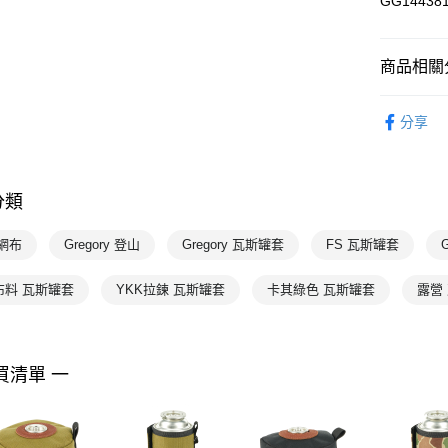
GG144381
每筆NT$1
商品相關分
配件
裝
分享
💥OUTLE
熱門專區
分類
Gregory
Gregory
網布
Gregory 登山
Gregory 瓦斯罐套
FS 瓦斯罐套
Gregory
布料 瓦斯罐套
YKK拉鍊 瓦斯罐套
卡其綠色 瓦斯罐套
露營
買清單 一