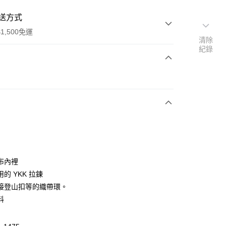
送方式
1,500免運
清除
紀錄
次付款
布內裡
的 YKK 拉鍊
(快速到店)
接登山扣等的織帶環。
00，滿NT$1,500(含以上)免運費
料