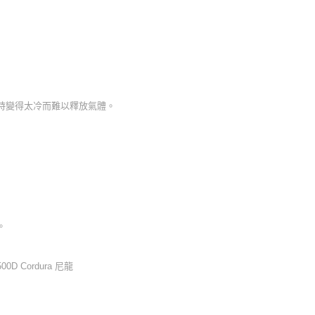
，
時變得太冷而難以釋放氣體。
。
 Cordura 尼龍