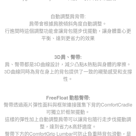
自動調整肩背帶:
肩帶會根據肩膀傾斜角度自動調整。
行進間時這個調整功能會讓背包隨步伐擺動，讓身體重心更
平衡、達到更省力的效果
3D肩、臀帶:
肩、臀帶都是3D曲線設計，減少凸點&熱點與身體的摩擦。
3D曲線同時為背在身上的背包提供了一致的襯墊感受和支撐
性。
FreeFloat 動態臀帶:
臀帶透過兩片彈性面料與框架連接匯集下背的ComfortCradle
可獨立於框架擺動。
這樣的彈性加上自動調整肩帶可以讓背包隨行走步伐擺動調
整，達到省力&高舒適度。
臀帶下方的ComfortGrip Lumbar可防止負重時背包滑動，是