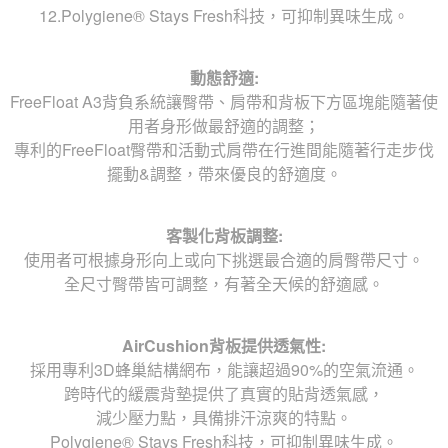
12.Polygiene® Stays Fresh科技，可抑制異味生成。
動態舒適:
FreeFloat A3背負系統讓臀帶、肩帶和背板下方區塊能隨著使
用者身形做最舒適的調整；
專利的FreeFloat臀帶和活動式肩帶在行進間能隨著行走步伐
擺動&調整，帶來優良的舒適度。
客製化背板調整:
使用者可根據身形向上或向下挑選最合適的肩臀帶尺寸。
全尺寸臀帶皆可調整，有著全天候的舒適感。
AirCushion背板提供透氣性:
採用專利3D蜂巢結構網布，能讓超過90%的空氣流通。
跨時代的緩震背墊提供了真實的貼背透氣感，
減少壓力點，具備排汗涼爽的特點。
Polygiene® Stays Fresh科技，可抑制異味生成。