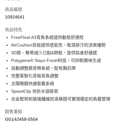
商品編號
悠遊付
10924641
運送方式
商品特色
宅配-本島
FreeFloat A3背負系統提供動態舒適性
每筆NT$100，滿NT$1,500(含以上)免運費
AirCushion背板提供透氣性、吸濕排汗的涼爽優勢
3D肩、臀帶減少凸點&熱點，提供貼身舒適感
Polygiene® Stays Fresh科技，可抑制異味生成
自動調整肩背帶系統，配有胸扣帶
完整客製化背板背負調整
太陽眼鏡快速裝載系統
SpeedClip 快拆水袋掛架
合金框架和玻璃纖維防滾橫撐可實現穩定的負載管理
銷售重點
GG142458-0504