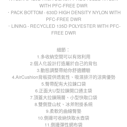
WITH PFC-FREE DWR
．PACK BOTTOM - 630D HIGH DENSITY NYLON WITH
PFC-FREE DWR
．LINING - RECYCLED 135D POLYESTER WITH PFC-
FREE DWR
細節：
1.多收納空間可以有效利用
2.個人化設計打造屬於自己的背包
3.動態調整帶給你舒適體驗
4.AirCushion背板提供透氣性、吸濕排汗的涼爽優勢
5.臀帶配有大拉鍊口袋
6.正面大U型拉鍊開口通主袋
7.頂蓋大拉鍊隔層、小型快取口袋
8.雙側登山杖、冰斧附掛系統
9.柔軟的曲線臀墊
10.側邊可收納快取水壺袋
11.側邊彈性網布袋