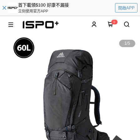
首下載領$100 好康不漏接
開啟APP
立刻使用官方APP
0
1
/
5