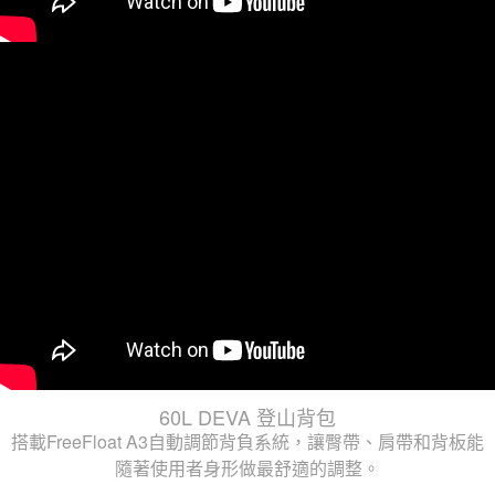
60L DEVA 登山背包
搭載FreeFloat A3自動調節背負系統，讓臀帶、肩帶和背板能
隨著使用者身形做最舒適的調整。