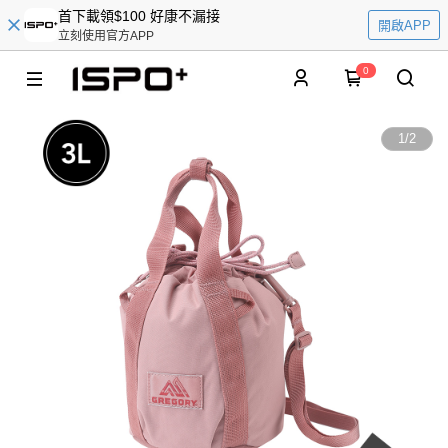
首下載領$100 好康不漏接
開啟APP
立刻使用官方APP
0
1
/
2