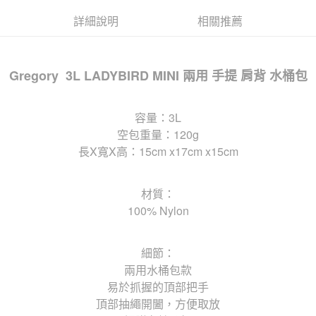
詳細說明
相關推薦
Gregory 3L LADYBIRD MINI 兩用 手提 肩背 水桶包
容量：3L
空包重量：120g
長X寬X高：15cm x17cm x15cm
材質：
100% Nylon
細節：
兩用水桶包款
易於抓握的頂部把手
頂部抽繩開闔，方便取放