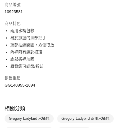
商品編號
悠遊付
10923581
運送方式
商品特色
7-11取貨(快速到店)
兩用水桶包款
每筆NT$100，滿NT$1,500(含以上)免運費
易於抓握的頂部把手
頂部抽繩開闔，方便取放
宅配-本島
內裡附有鑰匙扣環
每筆NT$100，滿NT$1,500(含以上)免運費
底部襯裡加固
肩背袋可調節/拆卸
銷售重點
GG140955-1694
相關分類
Gregory Ladybird 水桶包
Gregory Ladybird 兩用水桶包