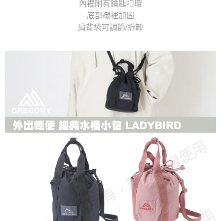
內裡附有鑰匙扣環
底部襯裡加固
肩背袋可調節/拆卸