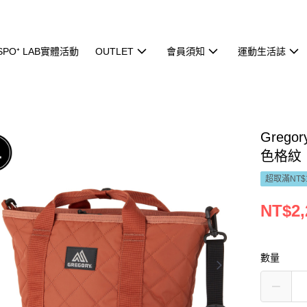
ISPO⁺ LAB實體活動
OUTLET
會員須知
運動生活誌
Grego
色格紋
超取滿NT$
NT$2,
數量