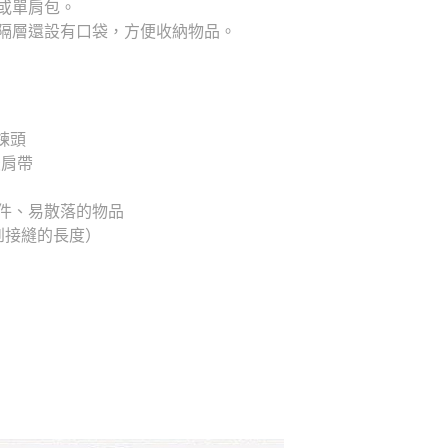
或單肩包。
隔層還設有口袋，方便收納物品。
拉鍊頭
米肩帶
件、易散落的物品
到接縫的長度）