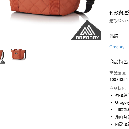
付款與運
超取滿NT$
付款方式
品牌
信用卡一
Gregory
LINE Pay
商品特色
Apple Pay
商品編號
悠遊付
10923384
商品特色
有拉鍊
運送方式
Greg
7-11取貨
可調節
每筆NT$1
背面有
內部拉
宅配-本島