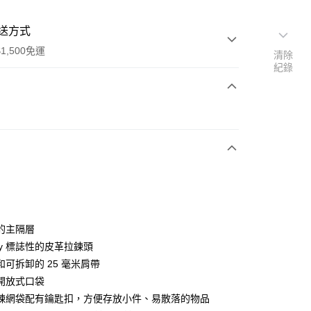
送方式
1,500免運
清除
紀錄
次付款
的主隔層
ory 標誌性的皮革拉鍊頭
(快速到店)
和可拆卸的 25 毫米肩帶
00，滿NT$1,500(含以上)免運費
開放式口袋
鍊網袋配有鑰匙扣，方便存放小件、易散落的物品