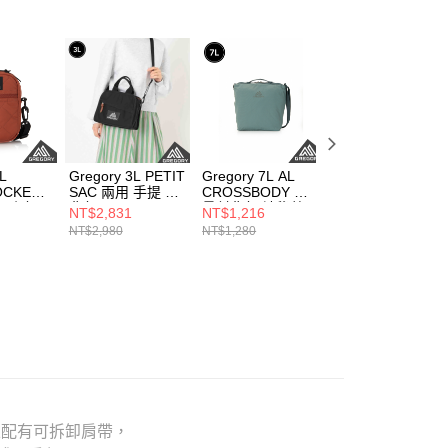
2L
Gregory 3L PETIT
Gregory 7L AL
Gregory 16L
OCKET
SAC 兩用 手提 斜
CROSSBODY 輕
GROOVY 手提 肩
行小包
背包 黑
量斜背包 神秘藍
背 兩用 後背包 沙
NT$2,831
NT$1,216
NT$3,591
 M
色
NT$2,980
NT$1,280
NT$3,780
，並配有可拆卸肩帶，