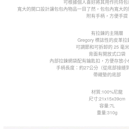
可根據個人喜好將其用作托特包
寬大的開口設計讓包包內物品一目了然，包包內寬大的
附有手柄，方便手提
有拉鍊的主隔層
Gregory 標誌性的皮革
可調節和可拆卸的 25 毫
背面有開放式口袋
內部拉鍊網袋配有鑰匙扣，方便存放小
手柄長度：約27公分（從底部接縫
帶襯墊的底部
材質:100%尼龍
尺寸:21x15x39cm
容量:7L
重量:310g