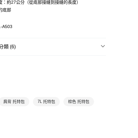
度：約27公分（從底部接縫到接縫的長度）
00，滿NT$1,500(含以上)免運費
的底部
-A503
類 (6)
袋類
斜背包
T
7折
配件/其他包款
網路活動款
全部商品
肩背 托特包
7L 托特包
棕色 托特包
特價活動區