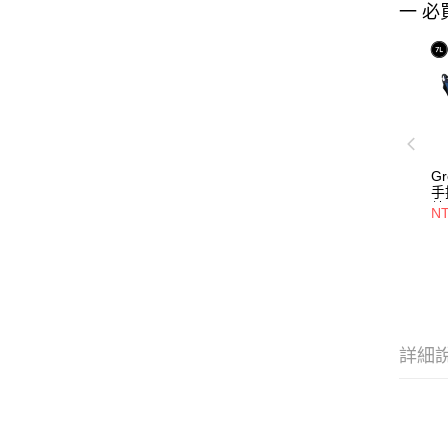
一 必
Gr
手
特
NT
詳細