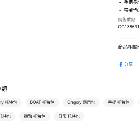
手柄長
每筆NT$1
帶襯墊
銷售重點
GG138631
商品相關分
配件
包
分享
💥OUTLE
Gregory
分類
Gregory
Gregory
ory 托特包
BOAT 托特包
Gregory 兩用包
手提 托特包
Gregory
 托特包
通勤 托特包
日常 托特包