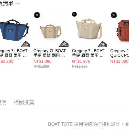
買清單 一
egory 7L BOAT
Gregory 7L BOAT
Gregory 7L BOAT
Gregory 
提 肩背 兩用 托
手提 肩背 兩用 托
手提 肩背 兩用 托
QUICK P
包 深藍格紋
特包 漠沙色
特包 沙米黃
斜背包 旅
$2,280
NT$1,386
NT$1,976
NT$1,880
棕色格紋，
NT$1,980
NT$2,080
說明
相關推薦
BOAT TOTE 採用傳統的托特包設計