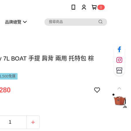
0
品牌總覽
ry 7L BOAT 手提 肩背 兩用 托特包 棕
1,500免運
280