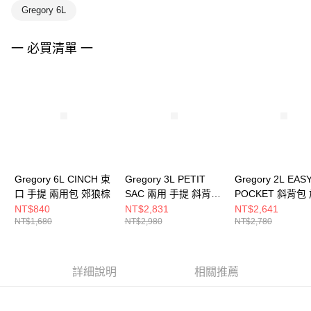
Gregory 6L
一 必買清單 一
Gregory 6L CINCH 束
Gregory 3L PETIT
Gregory 2L EAS
口 手提 兩用包 郊狼棕
SAC 兩用 手提 斜背包
POCKET 斜背包
黑
小包 黑
NT$840
NT$2,831
NT$2,641
NT$1,680
NT$2,980
NT$2,780
詳細說明
相關推薦