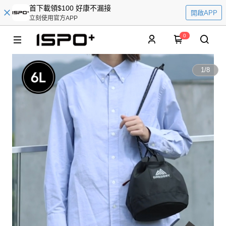
首下載領$100 好康不漏接
開啟APP
立刻使用官方APP
0
1
/
8