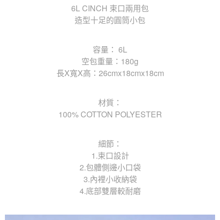
6L CINCH 束口兩用包
造型十足的圓筒小包
容量： 6L
空包重量：180g
長X寬X高：26cmx18cmx18cm
材質：
100% COTTON POLYESTER
細節：
1.束口設計
2.包體側邊小口袋
3.內裡小收納袋
4.底部雙層較耐磨