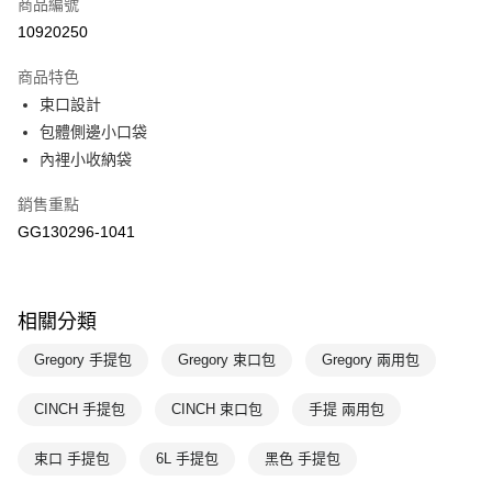
商品編號
悠遊付
10920250
運送方式
商品特色
7-11取貨(快速到店)
束口設計
每筆NT$100，滿NT$1,500(含以上)免運費
包體側邊小口袋
內裡小收納袋
宅配-本島
每筆NT$100，滿NT$1,500(含以上)免運費
銷售重點
GG130296-1041
相關分類
Gregory 手提包
Gregory 束口包
Gregory 兩用包
CINCH 手提包
CINCH 束口包
手提 兩用包
束口 手提包
6L 手提包
黑色 手提包