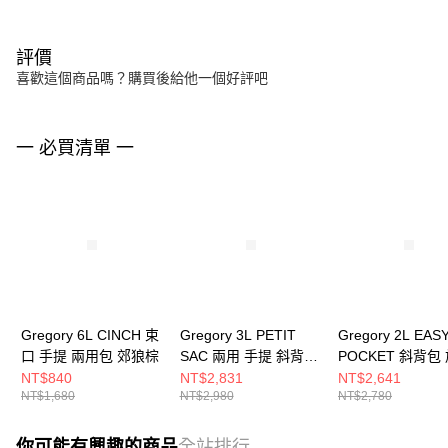
評價
喜歡這個商品嗎？購買後給他一個好評吧
一 必買清單 一
Gregory 6L CINCH 束
Gregory 3L PETIT
Gregory 2L EAS
口 手提 兩用包 郊狼棕
SAC 兩用 手提 斜背包
POCKET 斜背包
黑
小包 黑
NT$840
NT$2,831
NT$2,641
NT$1,680
NT$2,980
NT$2,780
你可能有興趣的商品
全站排行