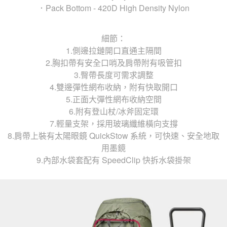
．Pack Bottom - 420D High Density Nylon
細節：
1.側邊拉鏈開口直通主隔間
2.胸扣帶有安全口哨及肩帶附有吸管扣
3.臀帶長度可需求調整
4.雙邊彈性網布收納，附有快取開口
5.正面大彈性網布收納空間
6.附有登山杖/冰斧固定環
7.輕量支架，採用玻璃纖維橫向支撐
8.肩帶上裝有太陽眼鏡 QuickStow 系統，​​可快速、安全地取
用墨鏡
9.內部水袋套配有 SpeedClip 快拆水袋掛架