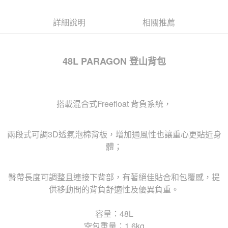
詳細說明
相關推薦
48L PARAGON 登山背包
搭載混合式Freefloat 背負系統，
兩段式可調3D透氣泡棉背板，增加通風性也讓重心更貼近身
體；
臀帶長度可調整且連接下背部，有著絕佳貼合和包覆感，提
供移動間的背負舒適性及優異負重。
容量：48L
空包重量：1.6kg