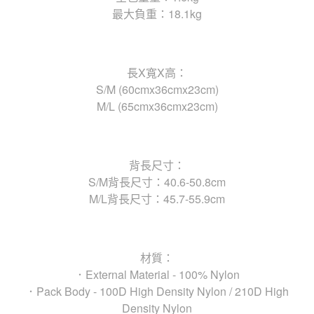
最大負重：18.1kg
長X寬X高：
S/M (60cmx36cmx23cm)
M/L (65cmx36cmx23cm)
背長尺寸：
S/M背長尺寸：40.6-50.8cm
M/L背長尺寸：45.7-55.9cm
材質：
．External Material - 100% Nylon
．Pack Body - 100D High Density Nylon / 210D High
Density Nylon