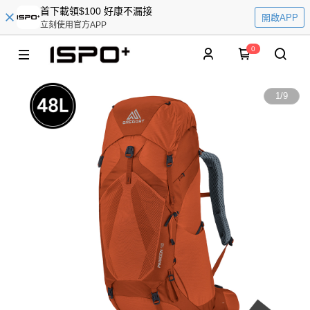
首下載領$100 好康不漏接
開啟APP
立刻使用官方APP
0
1
/
9