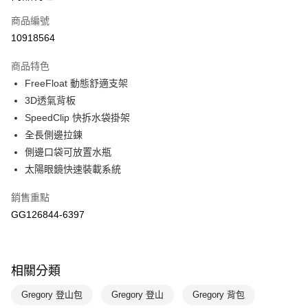
商品編號
悠遊付
10918564
運送方式
商品特色
宅配-本島
FreeFloat 動態舒適支架
每筆NT$100，滿NT$1,500(含以上)免運費
3D透氣背板
SpeedClip 快拆水袋掛架
全長側邊拉鍊
側邊口袋可放置水瓶
太陽眼鏡快速裝載系統
銷售重點
GG126844-6397
相關分類
Gregory 登山包
Gregory 登山
Gregory 背包