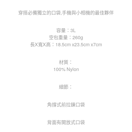
穿搭必備獨立的口袋,手機與小相機的最佳夥伴
容量：3L
空包重量：260g
長X寬X高：18.5cm x23.5cm x7cm
材質：
100% Nylon
細節：
角撐式前拉鍊口袋
背面有開放式口袋