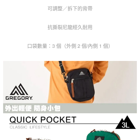
可調整／拆下的背帶
抗撕裂尼龍經久耐用
口袋數量：3 個（外側 2 個/內側 1 個）