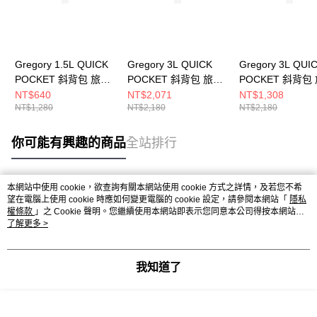
Gregory 1.5L QUICK
Gregory 3L QUICK
Gregory 3L QUI
POCKET 斜背包 旅行
POCKET 斜背包 旅行
POCKET 斜背包
小包 焦糖棕， S
小包 木屋褐
小包 棕/淺米黃
NT$640
NT$2,071
NT$1,308
NT$1,280
NT$2,180
NT$2,180
你可能有興趣的商品
全站排行
本網站中使用 cookie，欲查詢有關本網站使用 cookie 方式之詳情，及若您不希
熱門標籤
望在電腦上使用 cookie 時應如何變更電腦的 cookie 設定，請參閱本網站「
隱私
權條款
」之 Cookie 聲明。您繼續使用本網站即表示您同意本公司得按本網站使
用條款之 Cookie 聲明使用 cookie。
了解更多 >
我知道了