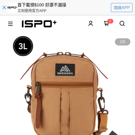
首下載領$100 好康不漏接
開啟APP
立刻使用官方APP
0
1
/
5