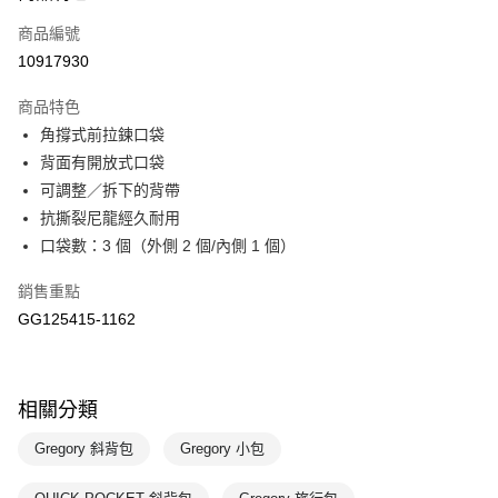
商品編號
悠遊付
10917930
運送方式
商品特色
7-11取貨(快速到店)
角撐式前拉鍊口袋
每筆NT$100，滿NT$1,500(含以上)免運費
背面有開放式口袋
可調整／拆下的背帶
宅配-本島
抗撕裂尼龍經久耐用
每筆NT$100，滿NT$1,500(含以上)免運費
口袋數：3 個（外側 2 個/內側 1 個）
銷售重點
GG125415-1162
相關分類
Gregory 斜背包
Gregory 小包