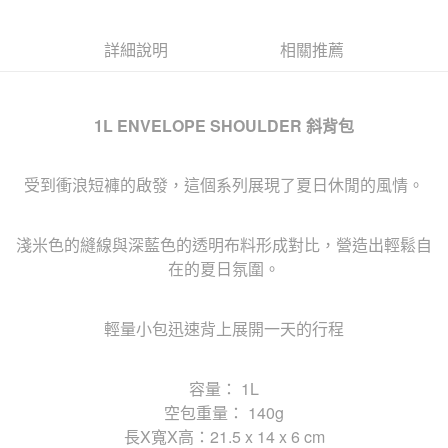
詳細說明
相關推薦
1L ENVELOPE SHOULDER 斜背包
受到衝浪短褲的啟發，這個系列展現了夏日休閒的風情。
淺米色的縫線與深藍色的透明布料形成對比，營造出輕鬆自
在的夏日氛圍。
輕量小包迅速背上展開一天的行程
容量： 1L
空包重量： 140g
長X寬X高：21.5 x 14 x 6 cm