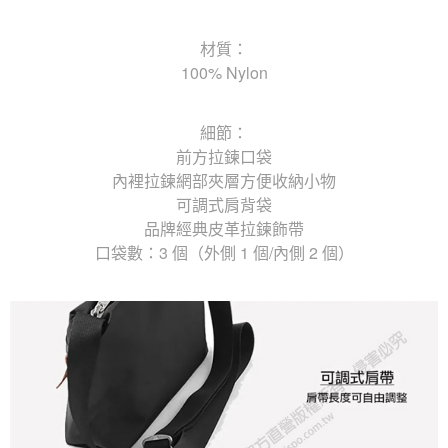
材質：
100% Nylon
細節：
前方拉鍊口袋
內裡拉鍊網部夾層方便收納小物
可調式肩背袋
品牌經典皮革拉鍊飾帶
口袋數：3 個（外側 1 個/內側 2 個）