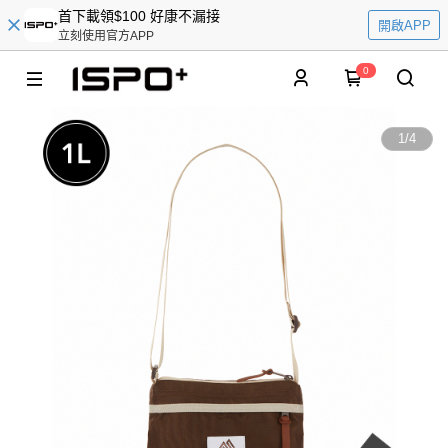
首下載領$100 好康不漏接
開啟APP
立刻使用官方APP
0
1
/
4