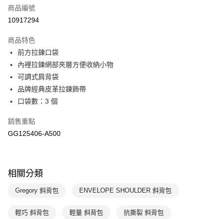
商品編號
悠遊付
10917294
運送方式
商品特色
7-11取貨(快速到店)
前方拉鍊口袋
每筆NT$100，滿NT$1,500(含以上)免運費
內裡拉鍊網部夾層方便收納小物
可調式肩背袋
宅配-本島
品牌經典皮革拉鍊飾帶
每筆NT$100，滿NT$1,500(含以上)免運費
口袋數：3 個
銷售重點
GG125406-A500
相關分類
Gregory 斜背包
ENVELOPE SHOULDER 斜背包
輕巧 斜背包
輕量 斜背包
抗撕裂 斜背包