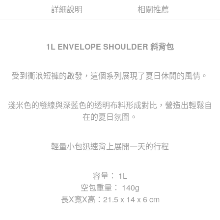
詳細說明
相關推薦
1L ENVELOPE SHOULDER 斜背包
受到衝浪短褲的啟發，這個系列展現了夏日休閒的風情。
淺米色的縫線與深藍色的透明布料形成對比，營造出輕鬆自
在的夏日氛圍。
輕量小包迅速背上展開一天的行程
容量： 1L
空包重量： 140g
長X寬X高：21.5 x 14 x 6 cm