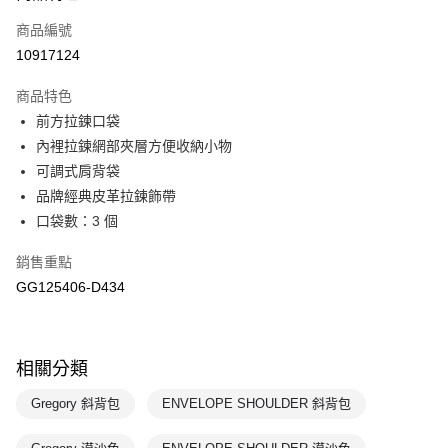
商品編號
悠遊付
10917124
運送方式
商品特色
7-11取貨(快速到店)
前方拉鍊口袋
每筆NT$100，滿NT$1,500(含以上)免運費
內裡拉鍊網部夾層方便收納小物
可調式肩背袋
宅配-本島
品牌經典皮革拉鍊飾帶
每筆NT$100，滿NT$1,500(含以上)免運費
口袋數：3 個
銷售重點
GG125406-D434
相關分類
Gregory 斜背包
ENVELOPE SHOULDER 斜背包