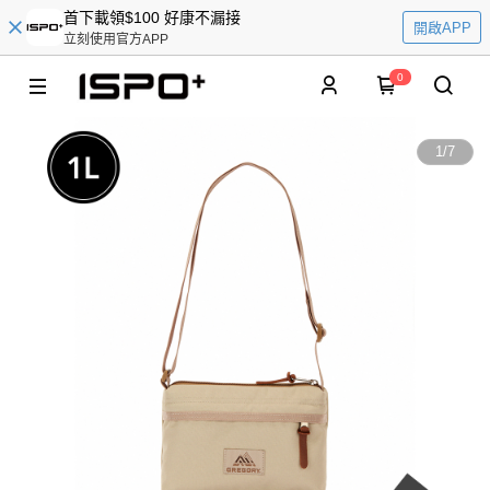
首下載領$100 好康不漏接
開啟APP
立刻使用官方APP
0
1
/
7