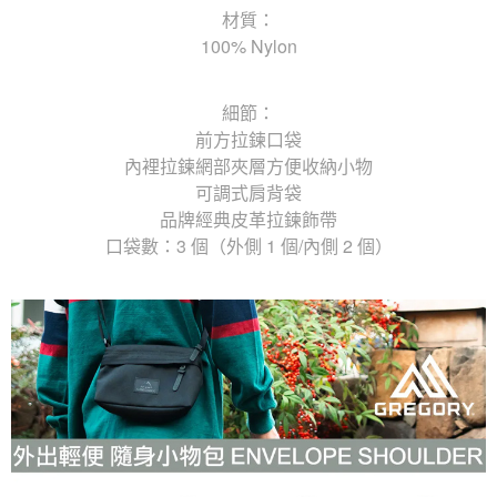
材質：
100% Nylon
細節：
前方拉鍊口袋
內裡拉鍊網部夾層方便收納小物
可調式肩背袋
品牌經典皮革拉鍊飾帶
口袋數：3 個（外側 1 個/內側 2 個）