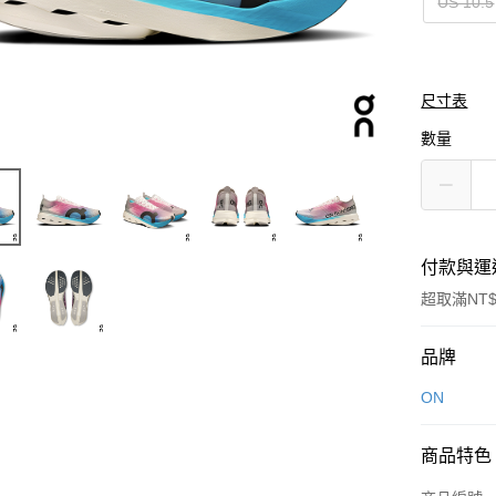
US 10.5
尺寸表
數量
付款與運
超取滿NT$
付款方式
品牌
信用卡一
ON
LINE Pay
商品特色
Apple Pay