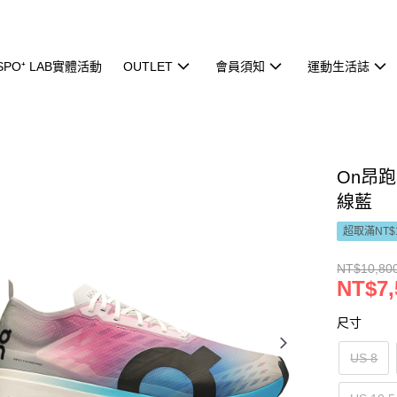
ISPO⁺ LAB實體活動
OUTLET
會員須知
運動生活誌
On昂跑 
線藍
超取滿NT$
NT$10,80
NT$7,
尺寸
US 8