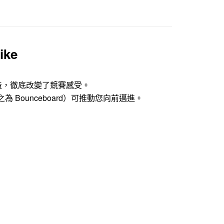
ike
馬而打造，徹底改變了競賽感受。
為 Bounceboard）可推動您向前邁進。