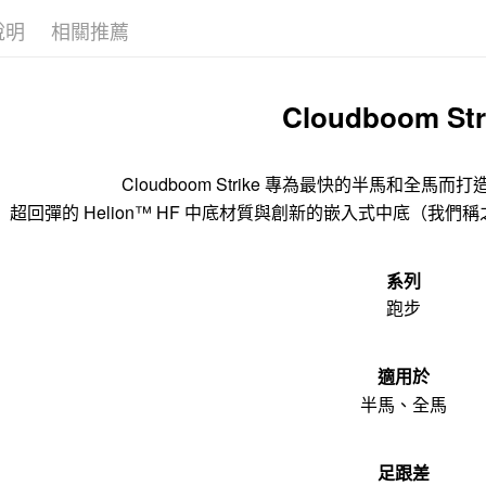
說明
相關推薦
Cloudboom Str
Cloudboom Strike 專為最快的半馬和全
超回彈的 Helion™ HF 中底材質與創新的嵌入式中底（我們稱之
系列
跑步
適用於
半馬、全馬
足跟差