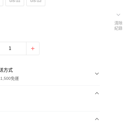
US 11
US 12
清除
紀錄
送方式
1,500免運
次付款