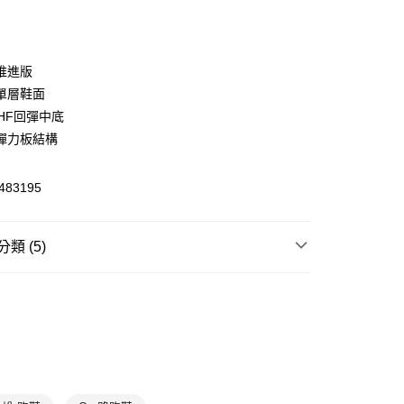
推進版
單層鞋面
(快速到店)
n HF回彈中底
00，滿NT$1,500(含以上)免運費
彈力板結構
483195
00，滿NT$1,500(含以上)免運費
類 (5)
類
慢跑鞋
跑步
慢跑鞋｜路跑鞋
T
7折
鞋款
跑步系列
Cloudboom
LAST CHANCE