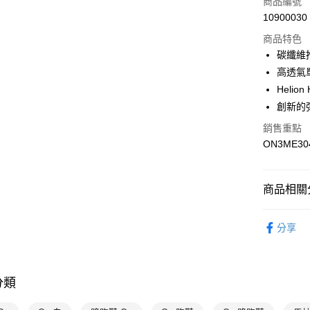
商品編號
悠遊付
10900030
商品特色
碳纖維
運送方式
高透氣
7-11取貨
Helio
每筆NT$1
創新的
銷售重點
宅配-本島
ON3ME30
每筆NT$1
商品相關分
男性
鞋
分享
專業運動
💥OUTLE
分類
On昂跑
On昂跑