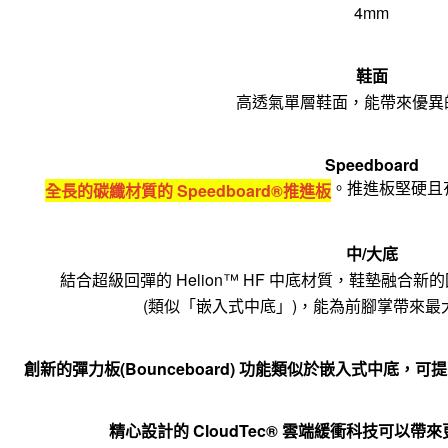
4mm
鞋面
高透氣單層鞋面，能帶來優異
Speedboard
。推進板堅硬且
全長的碳纖材質的 Speedboard®推進板
中/大底
結合超級回彈的 Helion™ HF 中底材質，鞋墊融合新的回彈
(類似「嵌入式中底」)，能為前腳掌帶來最
創新的彈力板(Bounceboard) 功能類似於嵌入式中底
精心設計的 CloudTec® 雲端緩衝科技可以