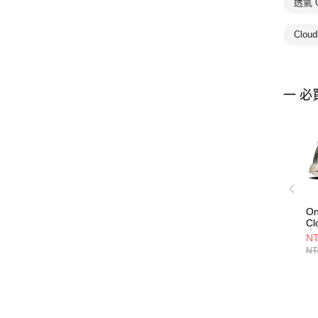
透氣 
Clou
一 必
O
Cl
白
NT
NT