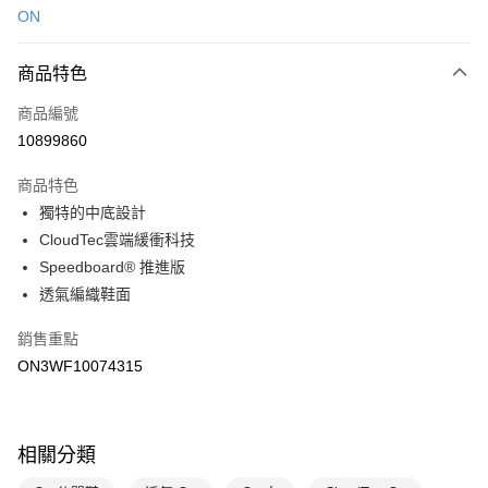
ON
LINE Pay
商品特色
Apple Pay
商品編號
悠遊付
10899860
運送方式
商品特色
7-11取貨(快速到店)
獨特的中底設計
每筆NT$100，滿NT$1,500(含以上)免運費
CloudTec雲端緩衝科技
Speedboard® 推進版
宅配-本島
透氣編織鞋面
每筆NT$100，滿NT$1,500(含以上)免運費
銷售重點
ON3WF10074315
相關分類