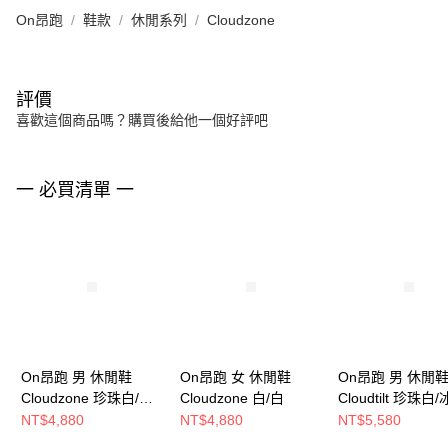
On昂跑
鞋款
休閒系列
Cloudzone
評價
喜歡這個商品嗎？購買後給他一個好評吧
一 必買清單 一
On昂跑 男 休閒鞋
On昂跑 女 休閒鞋
On昂跑 男 休閒
Cloudzone 珍珠白/松
Cloudzone 白/白
Cloudtilt 珍珠白
露白
白
NT$4,880
NT$4,880
NT$5,580