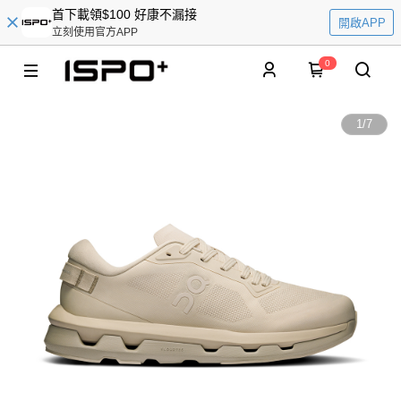
首下載領$100 好康不漏接
開啟APP
立刻使用官方APP
0
1
/
7