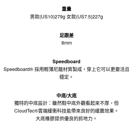
重量
男款(US10)279g 女款(US7.5)227g
足跟差
8mm
Speedboard
Speedboard® 採用輕薄尼龍材質製成，穿上它可以更靈活且
穩定。
中底/大底
獨特的中底設計：雖然鞋中底外觀看起來不厚，但
CloudTec®雲端緩衝科技能帶來良好的緩震效果。
大底橡膠提供優良的抓地力。