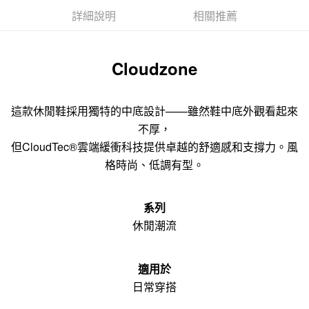
詳細說明
相關推薦
Cloudzone
這款休閒鞋採用獨特的中底設計——雖然鞋中底外觀看起來
不厚，
但CloudTec®雲端緩衝科技提供卓越的舒適感和支撐力。風
格時尚、低調有型。
系列
休閒潮流
適用於
日常穿搭