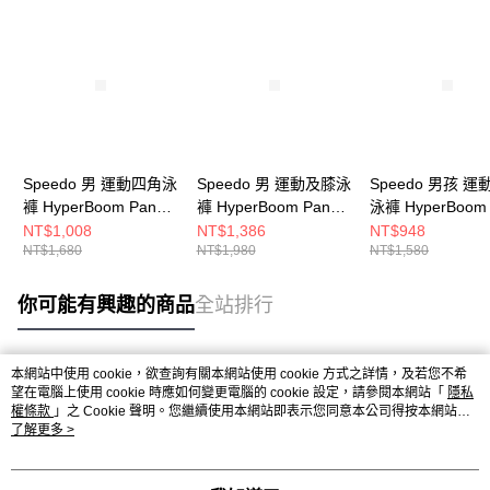
Speedo 男 運動四角泳
Speedo 男 運動及膝泳
Speedo 男孩 
褲 HyperBoom Panel
褲 HyperBoom Panel
泳褲 HyperBoom
黑/皮克頓藍/橘
黑/鈷藍
藍/水藍/皮克頓綠
NT$1,008
NT$1,386
NT$948
NT$1,680
NT$1,980
NT$1,580
你可能有興趣的商品
全站排行
本網站中使用 cookie，欲查詢有關本網站使用 cookie 方式之詳情，及若您不希
熱門標籤
望在電腦上使用 cookie 時應如何變更電腦的 cookie 設定，請參閱本網站「
隱私
權條款
」之 Cookie 聲明。您繼續使用本網站即表示您同意本公司得按本網站使
用條款之 Cookie 聲明使用 cookie。
了解更多 >