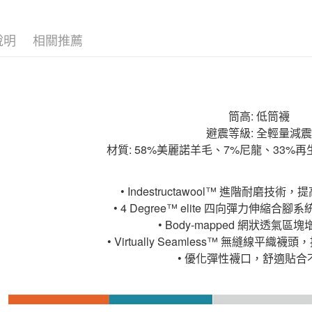
說明
相關推薦
筒高: 低筒襪
避震等級: 全輕量減震
材質: 58%美麗諾羊毛、7%尼龍、33%
• Indestructawool™ 進階耐磨技
• 4 Degree™ elite 四向彈力伸縮
• Body-mapped 網狀透氣區
• Virtually Seamless™ 無縫線平
• 優化彈性襪口，舒適貼合