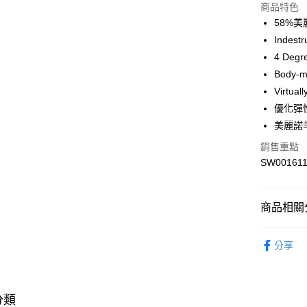
商品特色
58%
運送方式
Inde
7-11取貨
4 De
每筆NT$1
Body
Virt
宅配-本島
優化彈
每筆NT$1
美麗諾
銷售重點
SW00161
商品相關分
配件
襪
分享
男性
配
專業運動
分類
Smartwool