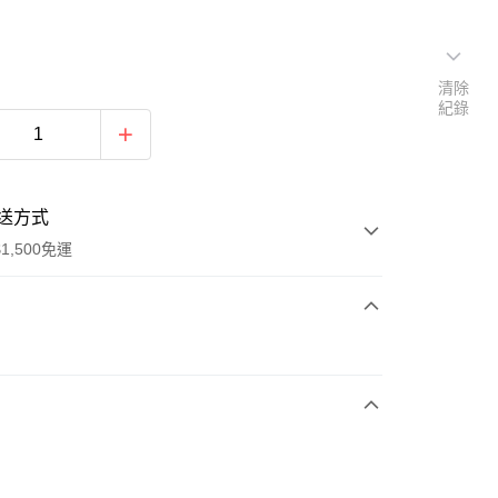
清除
紀錄
送方式
1,500免運
次付款