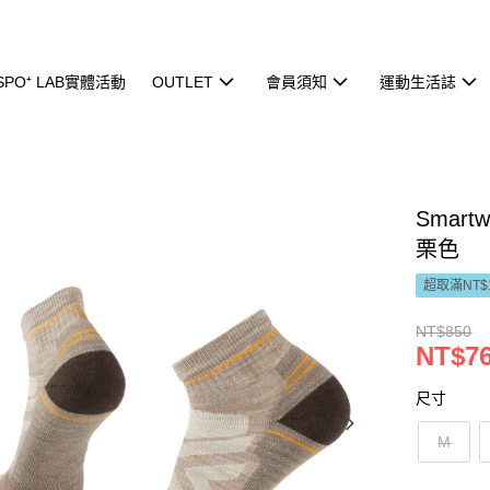
ISPO⁺ LAB實體活動
OUTLET
會員須知
運動生活誌
Smar
栗色
超取滿NT$
NT$850
NT$7
尺寸
M