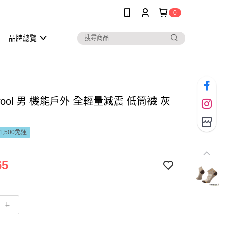
0
品牌總覽
twool 男 機能戶外 全輕量減震 低筒襪 灰
1,500免運
65
L