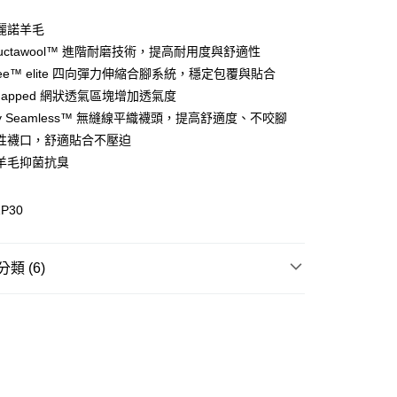
美麗諾羊毛
structawool™ 進階耐磨技術，提高耐用度與舒適性
(快速到店)
gree™ elite 四向彈力伸縮合腳系統，穩定包覆與貼合
00，滿NT$1,500(含以上)免運費
-mapped 網狀透氣區塊增加透氣度
ually Seamless™ 無縫線平織襪頭，提高舒適度、不咬腳
性襪口，舒適貼合不壓迫
00，滿NT$1,500(含以上)免運費
羊毛抑菌抗臭
1P30
類 (6)
類
羊毛襪｜戶外徒步襪
件
襪
登山健行
登山配件
羊毛襪
登山戶外襪