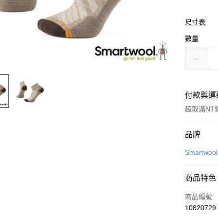
尺寸表
數量
付款與運
超取滿NT$
付款方式
品牌
信用卡一
Smartwool
LINE Pay
商品特色
Apple Pay
商品編號
悠遊付
10820729