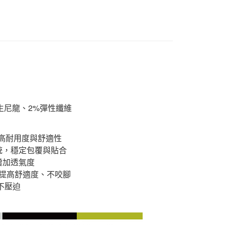
再生尼龍、2%彈性纖維
術，提高耐用度與舒適性
合腳系統，穩定包覆與貼合
塊增加透氣度
織襪頭，提高舒適度、不咬腳
不壓迫