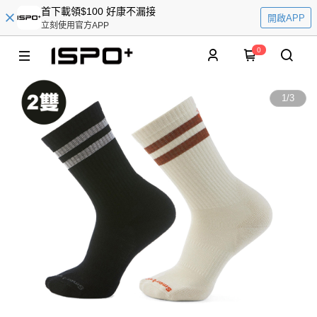
首下載領$100 好康不漏接
開啟APP
立刻使用官方APP
0
1
/
3