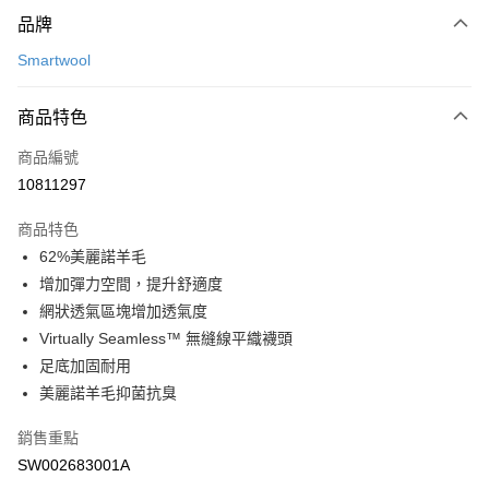
付款方式
品牌
信用卡一次付款
Smartwool
LINE Pay
商品特色
Apple Pay
商品編號
悠遊付
10811297
運送方式
商品特色
7-11取貨(快速到店)
62%美麗諾羊毛
每筆NT$100，滿NT$1,500(含以上)免運費
增加彈力空間，提升舒適度
網狀透氣區塊增加透氣度
宅配-本島
Virtually Seamless™ 無縫線平織襪頭
每筆NT$100，滿NT$1,500(含以上)免運費
足底加固耐用
美麗諾羊毛抑菌抗臭
銷售重點
SW002683001A