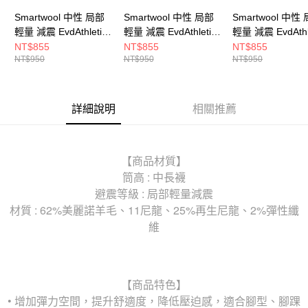
Smartwool 中性 局部
Smartwool 中性 局部
Smartwool 中性
輕量 減震 EvdAthletic
輕量 減震 EvdAthletic
輕量 減震 EvdAthl
中長襪-條紋 白色
中長襪 黑色
中長襪 中性灰
NT$855
NT$855
NT$855
NT$950
NT$950
NT$950
詳細說明
相關推薦
【商品材質】
筒高 : 中長襪
避震等級 : 局部輕量減震
材質 : 62%美麗諾羊毛、11尼龍、25%再生尼龍、2%彈性纖
維
【商品特色】
• 增加彈力空間，提升舒適度，降低壓迫感，適合腳型、腳踝