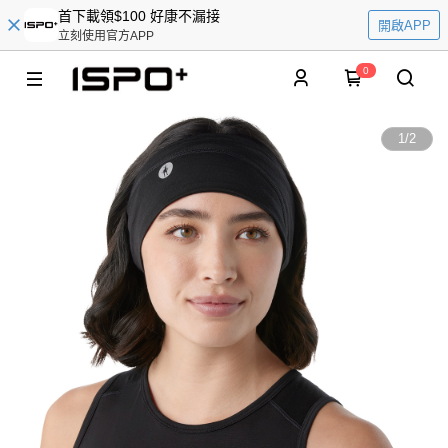
首下載領$100 好康不漏接
開啟APP
立刻使用官方APP
0
1
/
2