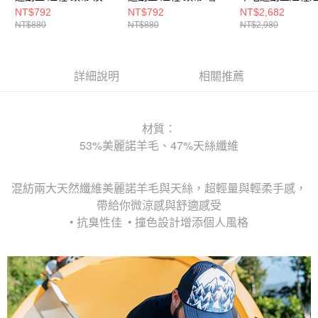
綠
紅
柔紫
NT$792
NT$792
NT$2,682
NT$880
NT$880
NT$2,980
詳細說明
相關推薦
材質：
53%美麗諾羊毛、47%天絲纖維
混紡兩大天然纖維美麗諾羊毛與天絲，超輕量與輕柔手感，
帶給你微涼感與舒適感受
• 抗臭性佳 • 撞色設計增添個人風格