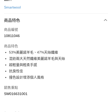
信用卡一次付款
Smartwool
LINE Pay
商品特色
Apple Pay
商品編號
悠遊付
10811046
運送方式
商品特色
7-11取貨(快速到店)
53%美麗諾羊毛、47%天絲纖維
每筆NT$100，滿NT$1,500(含以上)免運費
混紡兩大天然纖維美麗諾羊毛與天絲
超輕量與輕柔手感
宅配-本島
抗臭性佳
每筆NT$100，滿NT$1,500(含以上)免運費
撞色設計增添個人風格
銷售重點
SW016631001