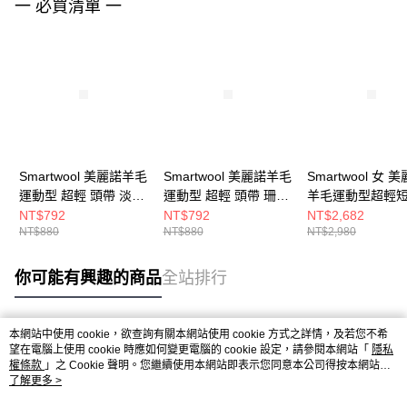
一 必買清單 一
Smartwool 美麗諾羊毛
Smartwool 美麗諾羊毛
Smartwool 女 
運動型 超輕 頭帶 淡茶
運動型 超輕 頭帶 珊瑚
羊毛運動型超輕
綠
紅
柔紫
NT$792
NT$792
NT$2,682
NT$880
NT$880
NT$2,980
你可能有興趣的商品
全站排行
本網站中使用 cookie，欲查詢有關本網站使用 cookie 方式之詳情，及若您不希
熱門標籤
望在電腦上使用 cookie 時應如何變更電腦的 cookie 設定，請參閱本網站「
隱私
權條款
」之 Cookie 聲明。您繼續使用本網站即表示您同意本公司得按本網站使
用條款之 Cookie 聲明使用 cookie。
了解更多 >