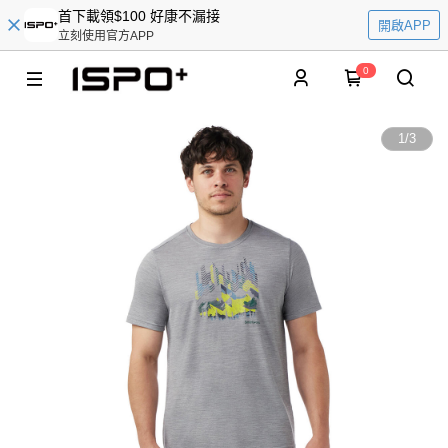
首下載領$100 好康不漏接
開啟APP
立刻使用官方APP
0
1
/
3