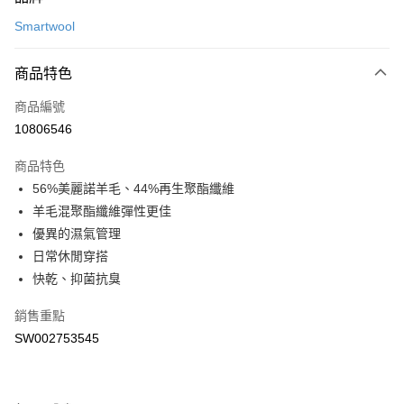
信用卡一次付款
Smartwool
LINE Pay
商品特色
Apple Pay
商品編號
悠遊付
10806546
運送方式
商品特色
7-11取貨(快速到店)
56%美麗諾羊毛、44%再生聚酯纖維
每筆NT$100，滿NT$1,500(含以上)免運費
羊毛混聚酯纖維彈性更佳
優異的濕氣管理
宅配-本島
日常休閒穿搭
每筆NT$100，滿NT$1,500(含以上)免運費
快乾、抑菌抗臭
銷售重點
SW002753545