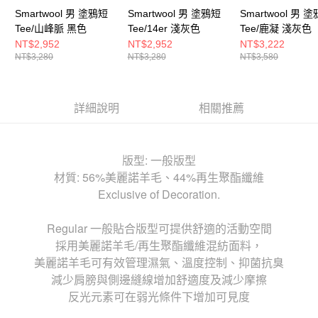
Smartwool 男 塗鴉短
Smartwool 男 塗鴉短
Smartwool 男 
Tee/山峰脈 黑色
Tee/14er 淺灰色
Tee/鹿凝 淺灰色
NT$2,952
NT$2,952
NT$3,222
NT$3,280
NT$3,280
NT$3,580
詳細說明
相關推薦
版型: 一般版型
材質: 56%美麗諾羊毛、44%再生聚酯纖維
Exclusive of Decoration.
Regular 一般貼合版型可提供舒適的活動空間
採用美麗諾羊毛/再生聚酯纖維混紡面料，
美麗諾羊毛可有效管理濕氣、溫度控制、抑菌抗臭
減少肩膀與側邊縫線增加舒適度及減少摩擦
反光元素可在弱光條件下增加可見度