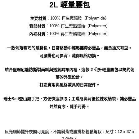
2L 輕量腰包
：100% 再生聚醯胺（Polyamide）
主要材質
：100% 再生聚酯纖維（Polyester）
背部材質
：100% 再生聚酯纖維（Polyester）
內裡材質
一款俐落輕巧的隨身包，日常移動中輕鬆攜帶必需品，無負擔又有型。
可腰掛也可斜背，隨你風格切換。
結合堅韌尼龍防撕裂面料與透氣網布內裡，這款 2 公升輕量腰包以簡約俐
落的外型設計，
打造實用與風格兼具的日常配件。
瑞士Seil登山繩手把，方便快速抓取；主隔層與背後拉鍊收納袋，讓必需品
井然有序、隨手可得。
反光細節提升夜間可見度，不論斜背或腰掛都輕鬆駕馭。尺寸：12 x 37 x