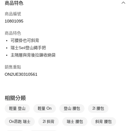
商品特色
Apple Pay
商品編號
悠遊付
10801095
運送方式
商品特色
7-11取貨(快速到店)
可腰掛也可斜背
每筆NT$100，滿NT$1,500(含以上)免運費
瑞士Seil登山繩手把
主隔層與背後拉鍊收納袋
宅配-本島
每筆NT$100，滿NT$1,500(含以上)免運費
銷售重點
ON2UE30310561
相關分類
輕量 登山
輕量 On
登山 腰包
2l 腰包
On昂跑 瑞士
2l 斜背
瑞士 腰包
斜背 腰包