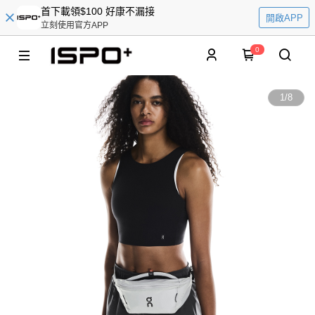
首下載領$100 好康不漏接
開啟APP
立刻使用官方APP
0
1
/
8