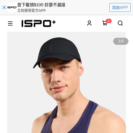
首下載領$100 好康不漏接
開啟APP
立刻使用官方APP
0
1
/
4