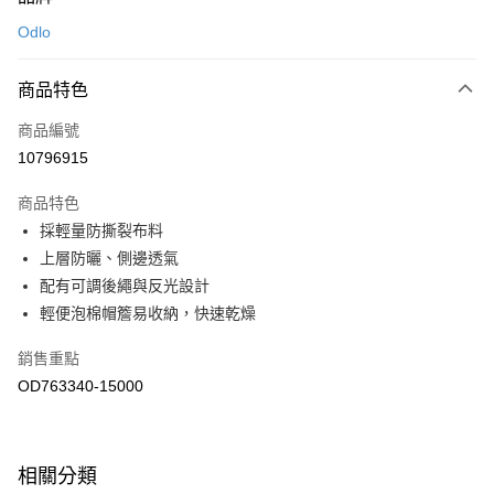
信用卡一次付款
Odlo
LINE Pay
商品特色
Apple Pay
商品編號
悠遊付
10796915
運送方式
商品特色
7-11取貨(快速到店)
採輕量防撕裂布料
每筆NT$100，滿NT$1,500(含以上)免運費
上層防曬、側邊透氣
配有可調後繩與反光設計
宅配-本島
輕便泡棉帽簷易收納，快速乾燥
每筆NT$100，滿NT$1,500(含以上)免運費
銷售重點
OD763340-15000
相關分類