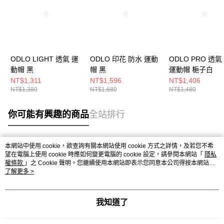
ODLO LIGHT 透氣 運
ODLO 印花 防水 運動
ODLO PRO 透氣
動帽 黑
帽 黑
運動帽 梔子白
NT$1,311
NT$1,596
NT$1,406
NT$1,380
NT$1,680
NT$1,480
你可能有興趣的商品
全站排行
本網站中使用 cookie，欲查詢有關本網站使用 cookie 方式之詳情，及若您不希
熱門標籤
望在電腦上使用 cookie 時應如何變更電腦的 cookie 設定，請參閱本網站「
隱私
權條款
」之 Cookie 聲明。您繼續使用本網站即表示您同意本公司得按本網站使
用條款之 Cookie 聲明使用 cookie。
了解更多 >
我知道了