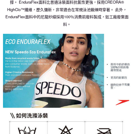
撐。 EnduraFlex面料比普通泳裝面料抗氯性更強，採用CREORA®
HighClo™纖維，歷久彌新，非常適合在常規泳池鍛煉時穿著。 此外，
EnduraFlex面料中的尼龍紗線採用100％消費前廢料製成，如工廠廢棄面
料。