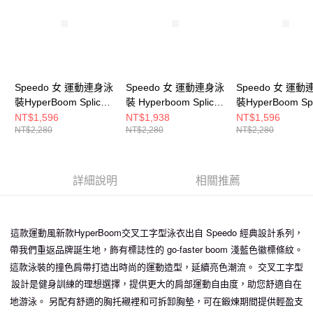
Speedo 女 運動連身泳
Speedo 女 運動連身泳
Speedo 女 運
裝HyperBoom Splice
裝 Hyperboom Splice
裝HyperBoom Spl
黑/紫/粉橘
黑/淡綠
黑/霓虹紫/橘
NT$1,596
NT$1,938
NT$1,596
NT$2,280
NT$2,280
NT$2,280
詳細說明
相關推薦
這款運動風新款HyperBoom交叉工字型泳衣出自 Speedo 經典設計系列，
帶我們重返品牌誕生地，飾有標誌性的 go-faster boom 淺藍色徽標條紋。
這款泳裝的撞色肩帶打造出時尚的運動造型，延續亮色潮流。 交叉工字型
設計是健身訓練的理想選擇，提供更大的肩部運動自由度，助您舒適自在
地游泳。 另配有舒適的胸托襯裡和可拆卸胸墊，可在鍛煉期間提供輕盈支