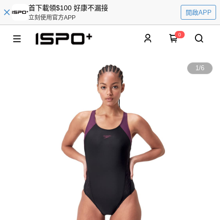
首下載領$100 好康不漏接
開啟APP
立刻使用官方APP
0
1
/
6