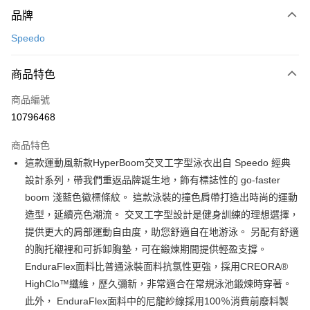
付款方式
品牌
信用卡一次付款
Speedo
LINE Pay
商品特色
Apple Pay
商品編號
悠遊付
10796468
運送方式
商品特色
7-11取貨(快速到店)
這款運動風新款HyperBoom交叉工字型泳衣出自 Speedo 經典
每筆NT$100，滿NT$1,500(含以上)免運費
設計系列，帶我們重返品牌誕生地，飾有標誌性的 go-faster
boom 淺藍色徽標條紋。 這款泳裝的撞色肩帶打造出時尚的運動
宅配-本島
造型，延續亮色潮流。 交叉工字型設計是健身訓練的理想選擇，
每筆NT$100，滿NT$1,500(含以上)免運費
提供更大的肩部運動自由度，助您舒適自在地游泳。 另配有舒適
的胸托襯裡和可拆卸胸墊，可在鍛煉期間提供輕盈支撐。
EnduraFlex面料比普通泳裝面料抗氯性更強，採用CREORA®
HighClo™纖維，歷久彌新，非常適合在常規泳池鍛煉時穿著。
此外， EnduraFlex面料中的尼龍紗線採用100％消費前廢料製