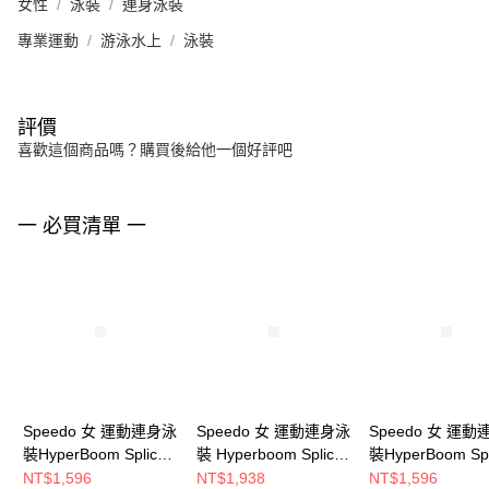
女性
泳裝
連身泳裝
專業運動
游泳水上
泳裝
評價
喜歡這個商品嗎？購買後給他一個好評吧
一 必買清單 一
Speedo 女 運動連身泳
Speedo 女 運動連身泳
Speedo 女 運
裝HyperBoom Splice
裝 Hyperboom Splice
裝HyperBoom Spl
黑/紫/粉橘
黑/淡綠
黑/霓虹紫/橘
NT$1,596
NT$1,938
NT$1,596