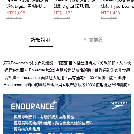
泳裝Digital 黑/橘/鈷藍/
泳裝Digital 深藍/珊瑚
泳裝 Hyperboom
黃
橘/藍紫
Splice 黑/藍/粉
NT$1,008
NT$1,176
NT$1,428
NT$1,680
NT$1,680
NT$1,680
詳細說明
相關推薦
這款Powerback泳衣色彩繽紛，搭配醒目的格紋旗幟光學幻覺印花，助你快
速穿越水面。 Powerback設計有助於肩部靈活運動，使得這款泳衣非常適
合訓練。 Endurance 面料經久耐用，具有速乾和100%抗氯性能。 此外，
Endurance 面料中的滌綸紗線採用回收塑膠瓶等100％使用後廢棄物製成。