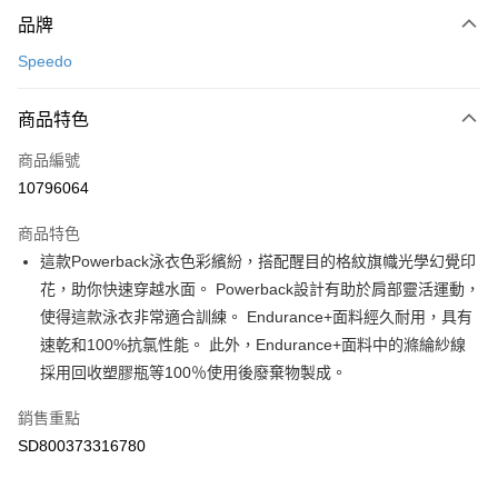
付款方式
品牌
信用卡一次付款
Speedo
LINE Pay
商品特色
Apple Pay
商品編號
悠遊付
10796064
運送方式
商品特色
7-11取貨(快速到店)
這款Powerback泳衣色彩繽紛，搭配醒目的格紋旗幟光學幻覺印
每筆NT$100，滿NT$1,500(含以上)免運費
花，助你快速穿越水面。 Powerback設計有助於肩部靈活運動，
使得這款泳衣非常適合訓練。 Endurance+面料經久耐用，具有
宅配-本島
速乾和100%抗氯性能。 此外，Endurance+面料中的滌綸紗線
每筆NT$100，滿NT$1,500(含以上)免運費
採用回收塑膠瓶等100％使用後廢棄物製成。
銷售重點
SD800373316780