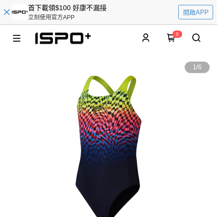
首下載領$100 好康不漏接
開啟APP
立刻使用官方APP
0
1
/
6