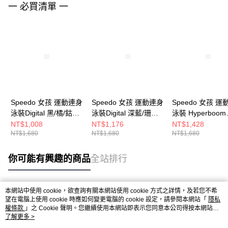
一 必買清單 一
Speedo 女孩 運動連身
Speedo 女孩 運動連身
Speedo 女孩 
泳裝Digital 黑/橘/鈷藍/
泳裝Digital 深藍/珊瑚
泳裝 Hyperboom
黃
橘/藍紫
Splice 黑/藍/粉
NT$1,008
NT$1,176
NT$1,428
NT$1,680
NT$1,680
NT$1,680
你可能有興趣的商品
全站排行
本網站中使用 cookie，欲查詢有關本網站使用 cookie 方式之詳情，及若您不希
熱門標籤
望在電腦上使用 cookie 時應如何變更電腦的 cookie 設定，請參閱本網站「
隱私
權條款
」之 Cookie 聲明。您繼續使用本網站即表示您同意本公司得按本網站使
用條款之 Cookie 聲明使用 cookie。
了解更多 >