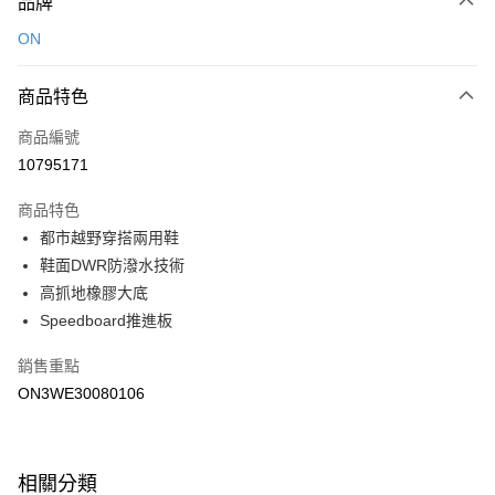
品牌
信用卡一次付款
ON
LINE Pay
商品特色
Apple Pay
商品編號
悠遊付
10795171
運送方式
商品特色
7-11取貨(快速到店)
都市越野穿搭兩用鞋
每筆NT$100，滿NT$1,500(含以上)免運費
鞋面DWR防潑水技術
高抓地橡膠大底
宅配-本島
Speedboard推進板
每筆NT$100，滿NT$1,500(含以上)免運費
銷售重點
ON3WE30080106
相關分類