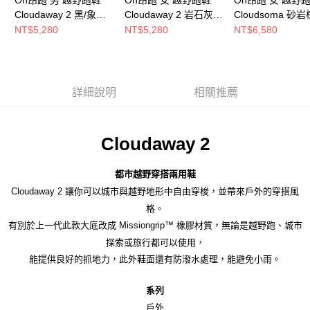
Cloudaway 2 黑/象牙
Cloudaway 2 岩石灰/
Cloudsoma 砂岩
白
象牙白
NT$5,280
NT$5,280
NT$6,580
詳細說明
相關推薦
Cloudaway 2
都市越野穿搭兩用鞋
Cloudaway 2 讓你可以城市與越野地形中自由穿梭，並帶來戶外的穿搭風
格。
有別於上一代此款大底改成 Missiongrip™ 橡膠材質，無論是越野跑、城市
探索或旅行都可以使用，
能提供良好的抓地力，此外鞋面還有防潑水處理，能避免小雨。
系列
戶外