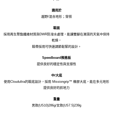
適用於
越野/混合地形；穿搭
鞋面
採用再生聚酯纖維材質與DWR防潑水處理，能讓雙腳在潮濕的天氣中保持
乾燥，
鞋帶採用可快速調節鬆緊的設計。
Speedboard推進板
提供良好的穩定性與支撐性
中/大底
使用Cloudultra的鞋底設計，採用 Missiongrip™ 橡膠大底，能在多元地形
提供良好的抓地力
重量
男款(US10)286g/女款(US7.5)239g