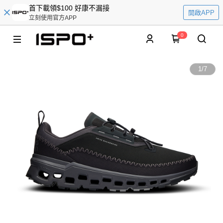
首下載領$100 好康不漏接
開啟APP
立刻使用官方APP
0
1
/
7