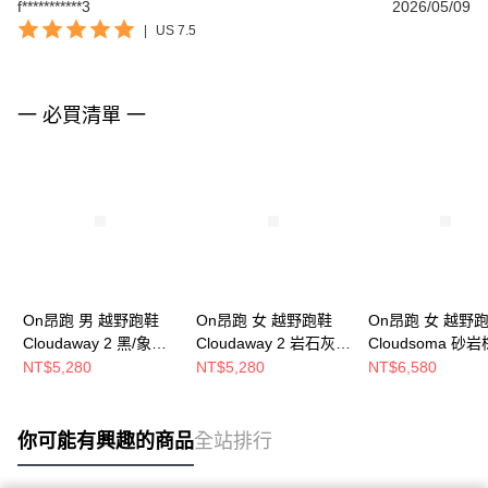
f***********3
2026/05/09
|
US 7.5
一 必買清單 一
On昂跑 男 越野跑鞋
On昂跑 女 越野跑鞋
On昂跑 女 越野
Cloudaway 2 黑/象牙
Cloudaway 2 岩石灰/
Cloudsoma 砂岩
白
象牙白
NT$5,280
NT$5,280
NT$6,580
你可能有興趣的商品
全站排行