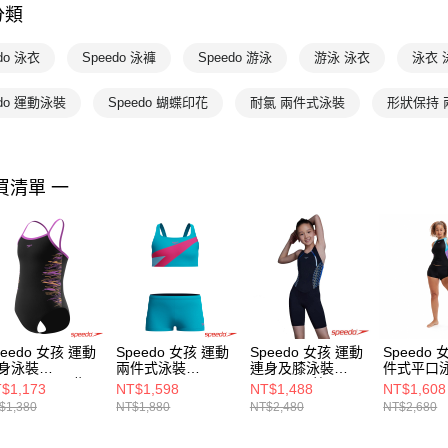
分類
Speedo
do 泳衣
Speedo 泳褲
Speedo 游泳
游泳 泳衣
泳衣 
edo 運動泳裝
Speedo 蝴蝶印花
耐氯 兩件式泳裝
形狀保持 
買清單 一
peedo 女孩 運動
Speedo 女孩 運動
Speedo 女孩 運動
Speedo
身泳裝
兩件式泳裝
連身及膝泳裝
件式平口
acement 黑/紫
Hyperboom
Hero5 黑/藍
Colourblo
$1,173
NT$1,598
NT$1,488
NT$1,608
Butterfly 深藍
紫
$1,380
NT$1,880
NT$2,480
NT$2,680