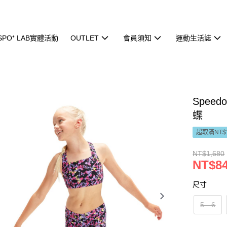
ISPO⁺ LAB實體活動
OUTLET
會員須知
運動生活誌
Spee
蝶
超取滿NT$
NT$1,680
NT$8
尺寸
5—6