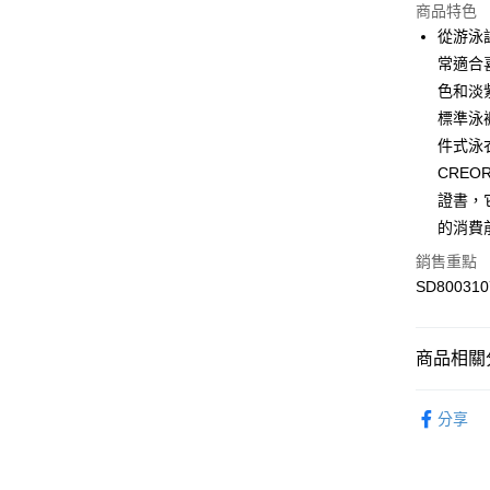
商品特色
從游泳課
運送方式
常適合
7-11取貨
色和淡
每筆NT$1
標準泳
件式泳
宅配-本島
CREO
每筆NT$1
證書，它
的消費
銷售重點
SD800310
商品相關分
女性
泳
分享
專業運動
💥OUTLE