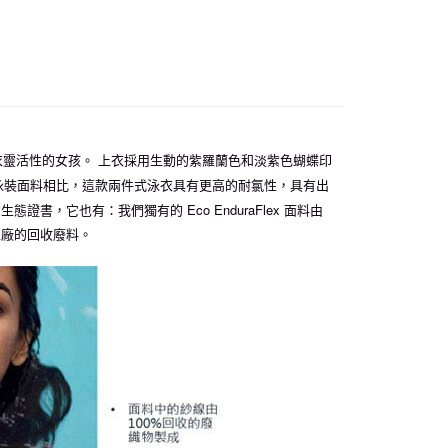
式泳衣靈活性的女孩。 上衣採用生動的紫羅蘭色和淡紫色蝴蝶印
泳裝面料相比，這款兩件式泳衣具有更高的耐氯性，具有出
態證書，它也有：我們獨有的 Eco EnduraFlex 面料由
工廠的回收廢料。