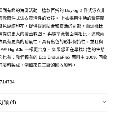
到有趣的海灘活動，這款百搭的 Boyleg 2 件式泳衣非
喜歡兩件式泳衣靈活性的女孩。 上衣採用生動的紫羅蘭
(快速到店)
紫色蝴蝶印花，提供舒適貼合和靈活的背部，而泳褲比
00，滿NT$1,500(含以上)免運費
褲提供更大的覆蓋範圍。 與標準泳裝面料相比，這款兩
衣具有更高的耐氯性，具有出色的形狀保持性，並且與
RA® HighClo 一樣更合身。 如果您正在尋找出色的生態
00，滿NT$1,500(含以上)免運費
也有：我們獨有的 Eco EnduraFlex 面料由 100% 回收
前廢料製成，例如來自工廠的回收廢料。
714734
類 (4)
裝
平口｜兩截式泳裝
游泳水上
泳裝
T
5折｜6折