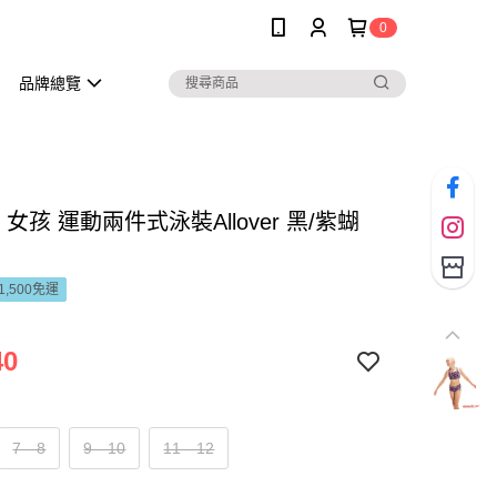
0
品牌總覽
do 女孩 運動兩件式泳裝Allover 黑/紫蝴
1,500免運
40
7—8
9—10
11—12