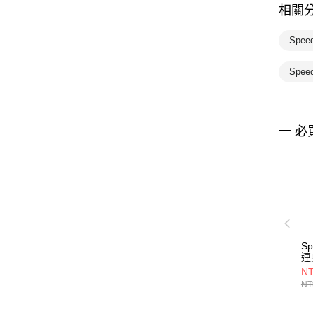
相關
Spee
Spe
一 必
S
連
Pl
NT
NT