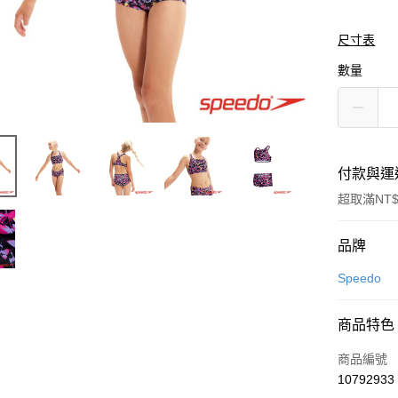
尺寸表
數量
付款與運
超取滿NT$
付款方式
品牌
信用卡一
Speedo
LINE Pay
商品特色
Apple Pay
商品編號
悠遊付
10792933