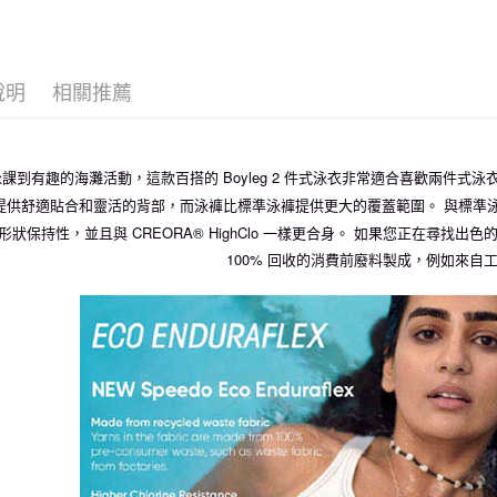
說明
相關推薦
課到有趣的海灘活動，這款百搭的 Boyleg 2 件式泳衣非常適合喜歡兩件
提供舒適貼合和靈活的背部，而泳褲比標準泳褲提供更大的覆蓋範圍。 與標準
形狀保持性，並且與 CREORA® HighClo 一樣更合身。 如果您正在尋找出色的生
100% 回收的消費前廢料製成，例如來自