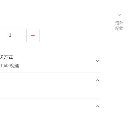
清除
紀錄
送方式
1,500免運
次付款