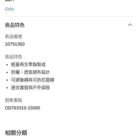
信用卡一次付款
Odlo
LINE Pay
商品特色
Apple Pay
商品編號
悠遊付
10791350
運送方式
商品特色
7-11取貨(快速到店)
輕量再生聚酯製成
每筆NT$100，滿NT$1,500(含以上)免運費
防曬、透氣網布設計
可調後繩與可拆尼龍繩
宅配-本島
適合露營與戶外探險
每筆NT$100，滿NT$1,500(含以上)免運費
銷售重點
OD763310-15000
相關分類