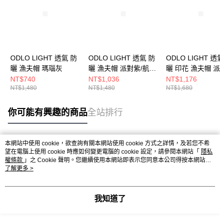
ODLO LIGHT 透氣 防
ODLO LIGHT 透氣 防
ODLO LIGHT 透
曬 漁夫帽 瑪瑙灰
曬 漁夫帽 派對紫/航海
曬 印花 漁夫帽 
藍
NT$740
NT$1,036
NT$1,176
NT$1,480
NT$1,480
NT$1,680
你可能有興趣的商品
全站排行
本網站中使用 cookie，欲查詢有關本網站使用 cookie 方式之詳情，及若您不希
熱門標籤
望在電腦上使用 cookie 時應如何變更電腦的 cookie 設定，請參閱本網站「
隱私
權條款
」之 Cookie 聲明。您繼續使用本網站即表示您同意本公司得按本網站使
用條款之 Cookie 聲明使用 cookie。
了解更多 >
我知道了