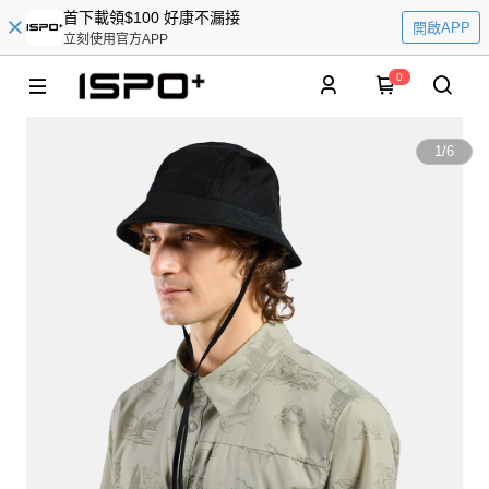
首下載領$100 好康不漏接
開啟APP
立刻使用官方APP
0
1
/
6