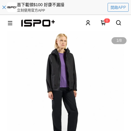
首下載領$100 好康不漏接
開啟APP
立刻使用官方APP
0
1
/
8