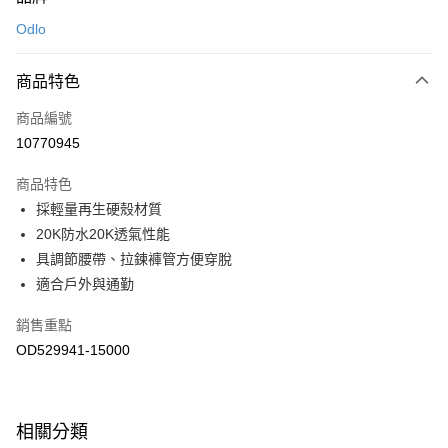
信用卡一次付款
Odlo
LINE Pay
商品特色
Apple Pay
商品編號
悠遊付
10770945
運送方式
商品特色
7-11取貨(快速到店)
採輕量再生硬殼材質
每筆NT$100，滿NT$1,500(含以上)免運費
20K防水20K透氣性能
具調節腰帶、拉鍊褲管方便穿脫
宅配-本島
適合戶外與通勤
每筆NT$100，滿NT$1,500(含以上)免運費
銷售重點
OD529941-15000
相關分類