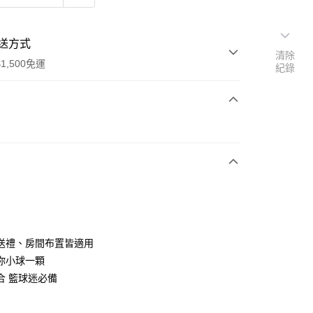
送方式
清除
1,500免運
紀錄
次付款
送禮、房間布置皆適用
你小球一顆
(快速到店)
合 籃球迷必備
00，滿NT$1,500(含以上)免運費