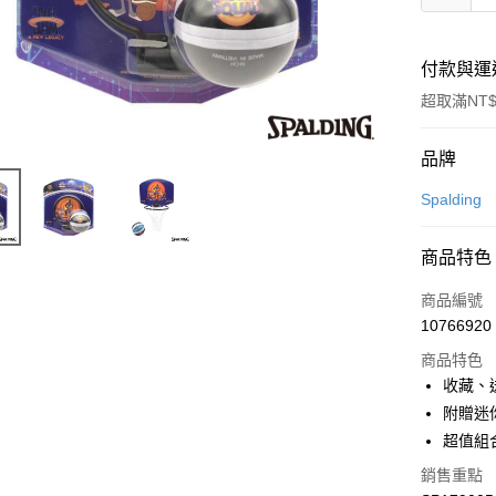
付款與運
超取滿NT$
付款方式
品牌
信用卡一
Spalding
LINE Pay
商品特色
Apple Pay
商品編號
悠遊付
10766920
商品特色
收藏、
運送方式
附贈迷
7-11取貨
超值組
每筆NT$1
銷售重點