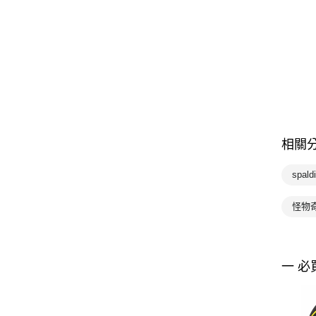
相關
spal
怪物
一 必