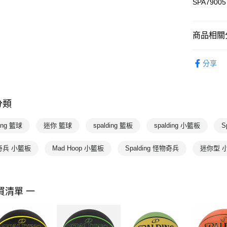
SPA79005
宅配-本島
每筆NT$1
商品相關分
專業運動
分享
💥OUTLE
SPALDIN
分類
SPALDIN
💰千元好
ding 籃球
迷你 籃球
spalding 籃板
spalding 小籃板
S
奇兵 小籃板
Mad Hoop 小籃板
Spalding 怪物奇兵
迷你型 
買清單 一