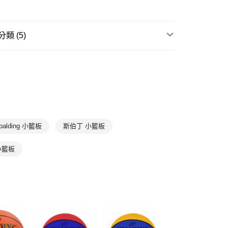
00，滿NT$1,500(含以上)免運費
類 (5)
球類
籃球
T
7折
G
籃球配件
G
所有商品
物專區
palding 小籃板
斯伯丁 小籃板
小籃板