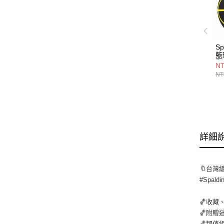
Sp
籃
街
NT
黃
NT
詳細
🔖台灣
#Spald
🏀收藏
🏀附贈
🏀超值