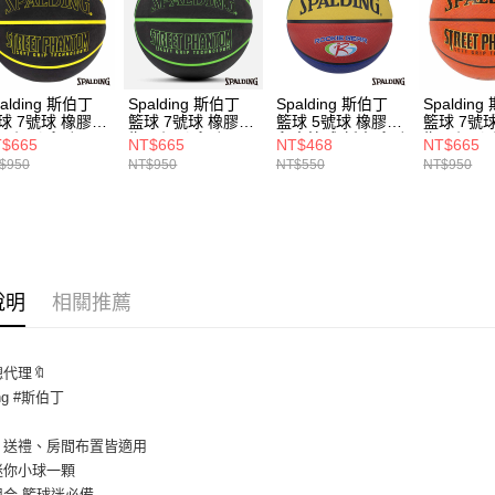
alding 斯伯丁
Spalding 斯伯丁
Spalding 斯伯丁
Spaldin
球 7號球 橡膠
籃球 7號球 橡膠
籃球 5號球 橡膠
籃球 7號
頭幻影系列 黑/
街頭幻影系列 黑/
兒童籃球 新人系列
街頭幻影系
$665
NT$665
NT$468
NT$665
 網路限定
綠 網路限定
彩色
橘 網路限
$950
NT$950
NT$550
NT$950
說明
相關推薦
總代理🔖
ing #斯伯丁
、送禮、房間布置皆適用
迷你小球一顆
組合 籃球迷必備