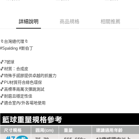
詳細說明
商品規格
相關推薦
🔖台灣總代理🔖
#Spalding #斯伯丁
🏀7號球
🏀材質：合成皮
🏀特殊手感膠提供卓越的抓握力
🏀PU材質符合綠色環保
🏀高標準兩萬次彈跳測試
🏀耐磨且穩定性佳
🏀適合室內/外各場地使用