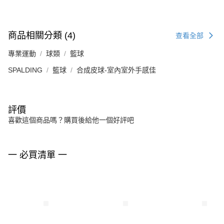
商品相關分類 (4)
查看全部
專業運動
球類
籃球
SPALDING
籃球
合成皮球-室內室外手感佳
評價
喜歡這個商品嗎？購買後給他一個好評吧
一 必買清單 一