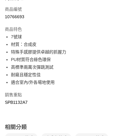
商品編號
悠遊付
10766693
運送方式
商品特色
7-11取貨(快速到店)
7號球
每筆NT$100，滿NT$1,500(含以上)免運費
材質：合成皮
特殊手感膠提供卓越的抓握力
宅配-本島
PU材質符合綠色環保
每筆NT$100，滿NT$1,500(含以上)免運費
高標準兩萬次彈跳測試
耐磨且穩定性佳
適合室內/外各場地使用
銷售重點
SPB1132A7
相關分類