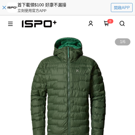
首下載領$100 好康不漏接
開啟APP
立刻使用官方APP
0
1
/
6