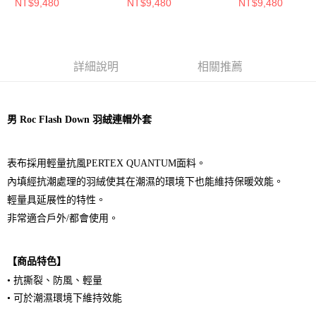
恩藍
NT$9,480
NT$9,480
NT$9,480
詳細說明
相關推薦
男 Roc Flash Down 羽絨連帽外套
表布採用輕量抗風PERTEX QUANTUM面料。
內填經抗潮處理的羽絨使其在潮濕的環境下也能維持保暖效能。
輕量具延展性的特性。
非常適合戶外/都會使用。
【商品特色】
• 抗撕裂、防風、輕量
• 可於潮濕環境下維持效能