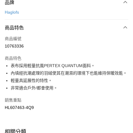
品牌
信用卡一次付款
Haglofs
LINE Pay
商品特色
Apple Pay
商品編號
悠遊付
10763336
運送方式
商品特色
7-11取貨(快速到店)
表布採用輕量抗風PERTEX QUANTUM面料。
每筆NT$100，滿NT$1,500(含以上)免運費
內填經抗潮處理的羽絨使其在潮濕的環境下也能維持保暖效能。
輕量具延展性的特性。
宅配-本島
非常適合戶外/都會使用。
每筆NT$100，滿NT$1,500(含以上)免運費
銷售重點
HL607463-4Q9
相關分類