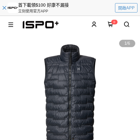
首下載領$100 好康不漏接
開啟APP
立刻使用官方APP
0
1
/
6