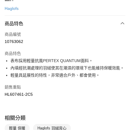
信用卡一次付款
Haglofs
LINE Pay
商品特色
Apple Pay
商品編號
悠遊付
10763062
運送方式
商品特色
7-11取貨(快速到店)
表布採用輕量抗風PERTEX QUANTUM面料。
每筆NT$100，滿NT$1,500(含以上)免運費
內填經抗潮處理的羽絨使其在潮濕的環境下也能維持保暖效能。
輕量具延展性的特性，非常適合戶外、都會使用。
宅配-本島
每筆NT$100，滿NT$1,500(含以上)免運費
銷售重點
HL607461-2C5
相關分類
輕量 保暖
Haglofs 羽絨背心