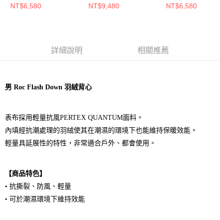
色
NT$6,580
NT$9,480
NT$6,580
詳細說明
相關推薦
男 Roc Flash Down 羽絨背心
表布採用輕量抗風PERTEX QUANTUM面料。
內填經抗潮處理的羽絨使其在潮濕的環境下也能維持保暖效能。
輕量具延展性的特性，非常適合戶外、都會使用。
【商品特色】
• 抗撕裂、防風、輕量
• 可於潮濕環境下維持效能