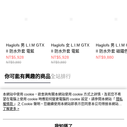
Haglofs 男 L.I.M GTX
Haglofs 女 L.I.M GTX
Haglofs 男 L.I.M
II 防水外套 電藍
II 防水外套 電藍
II 防水外套 磁鐵
NT$5,928
NT$5,928
NT$9,880
NT$9,880
NT$9,880
你可能有興趣的商品
全站排行
本網站中使用 cookie，欲查詢有關本網站使用 cookie 方式之詳情，及若您不希
熱門標籤
望在電腦上使用 cookie 時應如何變更電腦的 cookie 設定，請參閱本網站「
隱私
權條款
」之 Cookie 聲明。您繼續使用本網站即表示您同意本公司得按本網站使
用條款之 Cookie 聲明使用 cookie。
了解更多 >
我知道了