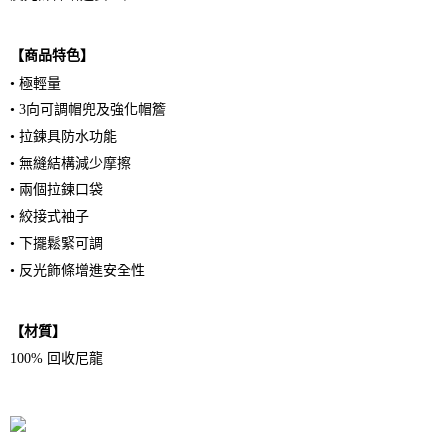
【商品特色】
• 極輕量
• 3向可調帽兜及強化帽簷
• 拉鍊具防水功能
• 無縫結構減少摩擦
• 兩個拉鍊口袋
• 絞接式袖子
• 下擺鬆緊可調
• 反光飾條增進安全性
【材質】
100% 回收尼龍