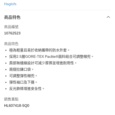
Haglofs
LINE Pay
商品特色
Apple Pay
商品編號
悠遊付
10762523
運送方式
商品特色
7-11取貨(快速到店)
極為輕量且易於收納攜帶的防水外套。
每筆NT$100，滿NT$1,500(含以上)免運費
採用2.5層GORE-TEX Paclite®面料結合可調整帽兜。
肩部無縫線設計可減少摩擦並增進耐用性。
宅配-本島
兩個拉鍊口袋。
每筆NT$100，滿NT$1,500(含以上)免運費
可調整彈性帽兜。
彈性袖口及下擺。
反光飾條增進安全性。
銷售重點
HL607418-5Q0