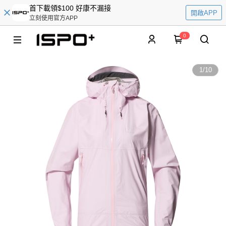
首下載領$100 好康不漏接
開啟APP
立刻使用官方APP
0
1
/
10