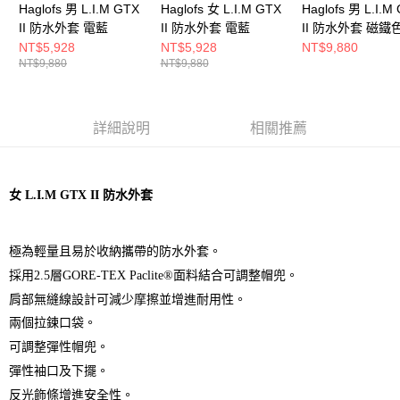
Haglofs 男 L.I.M GTX
Haglofs 女 L.I.M GTX
Haglofs 男 L.I.M
II 防水外套 電藍
II 防水外套 電藍
II 防水外套 磁鐵
NT$5,928
NT$5,928
NT$9,880
NT$9,880
NT$9,880
詳細說明
相關推薦
女 L.I.M GTX II 防水外套
極為輕量且易於收納攜帶的防水外套。
採用2.5層GORE-TEX Paclite®面料結合可調整帽兜。
肩部無縫線設計可減少摩擦並增進耐用性。
兩個拉鍊口袋。
可調整彈性帽兜。
彈性袖口及下擺。
反光飾條增進安全性。