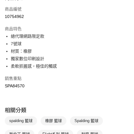
商品編號
悠遊付
10754962
運送方式
商品特色
7-11取貨(快速到店)
總代理網路限定款
每筆NT$100，滿NT$1,500(含以上)免運費
7號球
材質：橡膠
宅配-本島
獨家數位印刷設計
每筆NT$100，滿NT$1,500(含以上)免運費
柔軟抓握感，極佳的觸感
銷售重點
SPA84570
相關分類
spalding 籃球
橡膠 籃球
Spalding 籃球