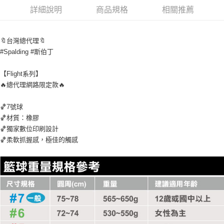
詳細說明
商品規格
相關推薦
🔖台灣總代理🔖
#Spalding #斯伯丁
【Flight系列】
🔥總代理網路限定款🔥
🏀7號球
🏀材質：橡膠
🏀獨家數位印刷設計
🏀柔軟抓握感，極佳的觸感