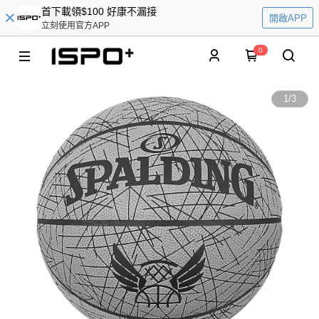
首下載領$100 好康不漏接
開啟APP
立刻使用官方APP
0
1
/
3