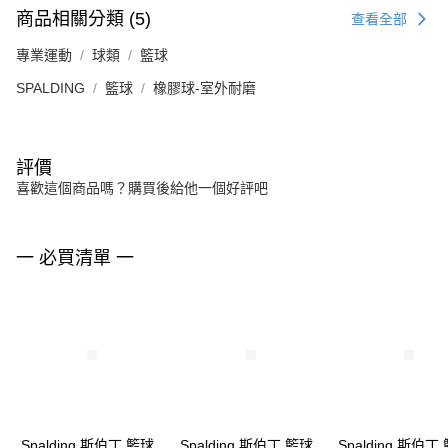
商品相關分類 (5)
查看全部
專業運動
球類
籃球
SPALDING
籃球
橡膠球-室外耐磨
評價
喜歡這個商品嗎？購買後給他一個好評吧
一 必買清單 一
Spalding 斯伯丁 籃球
Spalding 斯伯丁 籃球
Spalding 斯伯丁