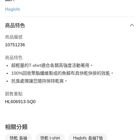
信用卡一次付款
Haglofs
LINE Pay
商品特色
Apple Pay
商品編號
悠遊付
10751236
運送方式
商品特色
7-11取貨(快速到店)
超輕量的T-shirt適合各類高強度活動著用。
每筆NT$100，滿NT$1,500(含以上)免運費
100%回收聚酯纖維製成的魚鱗布具快乾快排的效能。
抗臭處理讓您隨持保持乾爽。
宅配-本島
每筆NT$100，滿NT$1,500(含以上)免運費
銷售重點
HL606913-5Q0
相關分類
快乾 長袖
快乾 t-shirt
Haglofs 長袖T恤