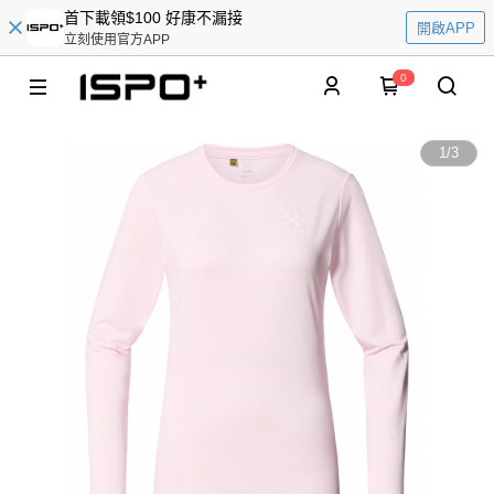
首下載領$100 好康不漏接
開啟APP
立刻使用官方APP
0
1
/
3