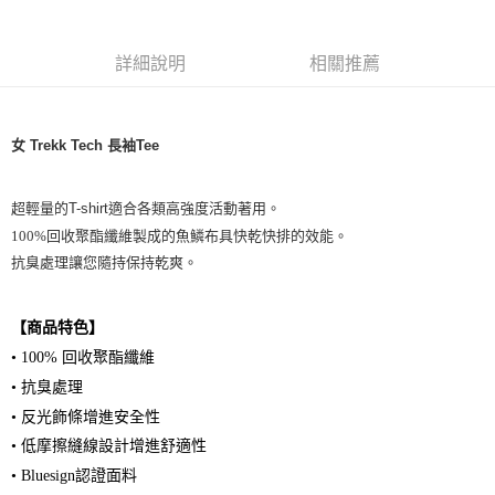
詳細說明
相關推薦
女 Trekk Tech 長袖Tee
超輕量的T-shirt適合各類高強度活動著用。
100%回收聚酯纖維製成的魚鱗布具快乾快排的效能。
抗臭處理讓您隨持保持乾爽。
【商品特色】
• 100% 回收聚酯纖維
• 抗臭處理
• 反光飾條增進安全性
• 低摩擦縫線設計增進舒適性
• Bluesign認證面料