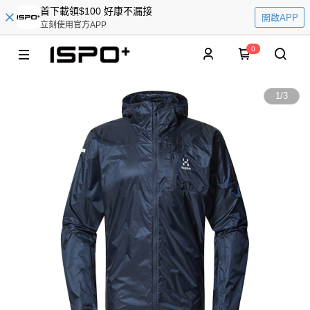
首下載領$100 好康不漏接
開啟APP
立刻使用官方APP
0
1
/
3