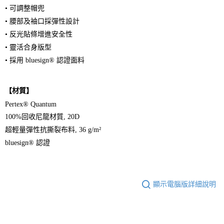
• 可調整帽兜
• 腰部及袖口採彈性設計
• 反光貼條增進安全性
• 靈活合身版型
• 採用 bluesign® 認證面料
【材質】
Pertex® Quantum
100%回收尼龍材質, 20D
超輕量彈性抗撕裂布料, 36 g/m²
bluesign® 認證
顯示電腦版詳細說明