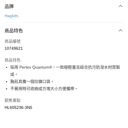
付款方式
品牌
信用卡一次付款
Haglofs
LINE Pay
商品特色
Apple Pay
商品編號
悠遊付
10749621
運送方式
商品特色
7-11取貨(快速到店)
採用 Pertex Quantum®，一款極輕量且結合抗污防潑水材質製
每筆NT$100，滿NT$1,500(含以上)免運費
成。
胸前具備一個拉鍊口袋。
宅配-本島
不著用時可收納成方塊大小方便攜帶。
每筆NT$100，滿NT$1,500(含以上)免運費
銷售重點
HL605236-3N5