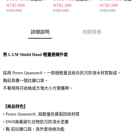
外套 塔恩藍
外套 北歐藍/磁鐵色
外套 鮮粉
NT$2,988
NT$2,988
NT$2,988
NT$4,980
NT$4,980
NT$4,980
詳細說明
相關推薦
男 L.I.M Shield Hood 輕量連帽外套
採用 Pertex Quantum®，
一款極輕量且結合抗污防潑水材質製成。
胸前具備一個拉鍊口袋。
不著用時可收納成方塊大小方便攜帶。
【商品特色】
• Pertex Quantum®, 超輕量抗撕裂回收材質
• DWR無氟碳化合物抗污防潑水塗層
• 胸 前拉鍊口袋，具外套收納功能