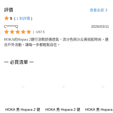
評價
查看全部
5
(
1
則評價
)
C*******Q
2026/03/11
|
US7.5
HOKA的Hopara 2健行涼鞋舒適透氣，流沙色與沙丘黃搭配時尚，適
合戶外活動，讓每一步都輕鬆自在。
一 必買清單 一
HOKA 男 Hopara 2 健
HOKA 男 Hopara 2 健
HOKA 男 Hopara