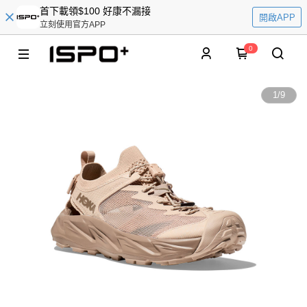
首下載領$100 好康不漏接
開啟APP
立刻使用官方APP
0
1
/
9