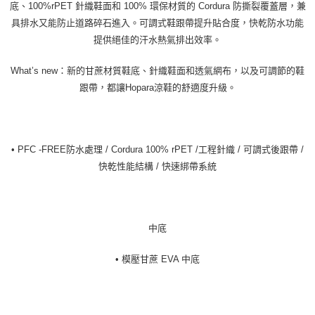
底、100%rPET 針織鞋面和 100% 環保材質的 Cordura 防撕裂覆蓋層，兼
具排水又能防止道路碎石進入。可調式鞋跟帶提升貼合度，快乾防水功能
提供絕佳的汗水熱氣排出效率。
What’s new：新的甘蔗材質鞋底、針織鞋面和透氣網布，以及可調節的鞋
跟帶，都讓Hopara涼鞋的舒適度升級。
• PFC -FREE防水處理 / Cordura 100% rPET /工程針織 / 可調式後跟帶 /
快乾性能結構 / 快速綁帶系統
中底
• 模壓甘蔗 EVA 中底