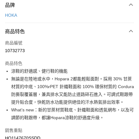
品牌
信用卡一次付款
HOKA
LINE Pay
商品特色
Apple Pay
商品編號
悠遊付
10732773
運送方式
商品特色
7-11取貨(快速到店)
涼鞋的舒適感、健行鞋的機能
每筆NT$100，滿NT$1,500(含以上)免運費
無論是在陸地或水中，Hopara 2都能輕鬆面對。採用 30% 甘蔗
材質的中底、100%rPET 針織鞋面和 100% 環保材質的 Cordura
宅配-本島
防撕裂覆蓋層，兼具排水又能防止道路碎石進入。可調式鞋跟帶
每筆NT$100，滿NT$1,500(含以上)免運費
提升貼合度，快乾防水功能提供絕佳的汗水熱氣排出效率。
What’s new：新的甘蔗材質鞋底、針織鞋面和透氣網布，以及可
調節的鞋跟帶，都讓Hopara涼鞋的舒適度升級。
銷售重點
HO1147670SSDD