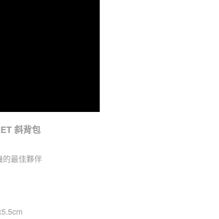
CKET 斜背包
機的最佳夥伴
5.5cm