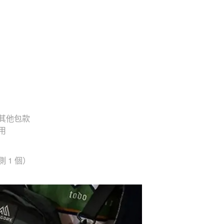
其他包款
用
側 1 個）