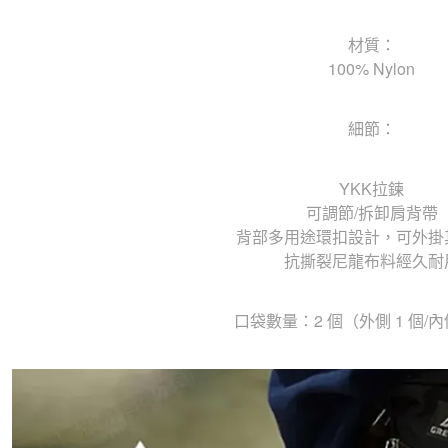
材質：
100% Nylon
細節：
YKK拉鍊
可調節/拆卸肩背帶
背部多用途環扣設計，可外掛
抗撕裂尼龍布料經久耐
口袋數量：2 個（外側 1 個/內