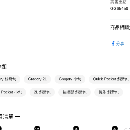
銷售重點
宅配-本島
GG65459-
每筆NT$1
商品相關分
配件
包
分享
💥OUTLE
Gregory
分類
Gregory
Gregory
ory 斜背包
Gregory 2L
Gregory 小包
Quick Pocket 斜背包
💰千元好
k Pocket 小包
2L 斜背包
抗撕裂 斜背包
機能 斜背包
⚫MIXP
買清單 一