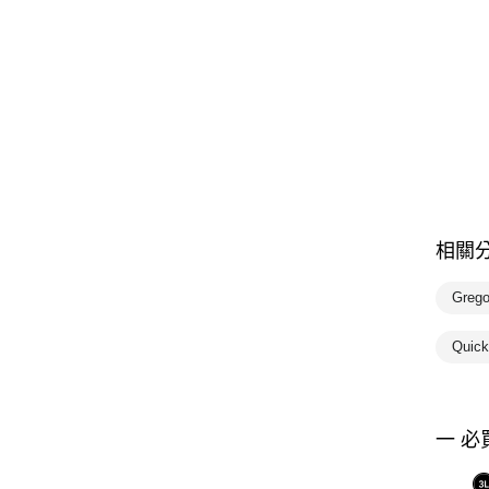
相關
Greg
Quic
一 必