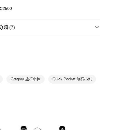
C2500
00，滿NT$1,500(含以上)免運費
類 (7)
袋類
斜背包
T
7折
LifeStyle 斜背包/腰包
Quick Pocket
網路活動款
全部商品
Gregory 旅行小包
Quick Pocket 旅行小包
物專區
O潮流選物店