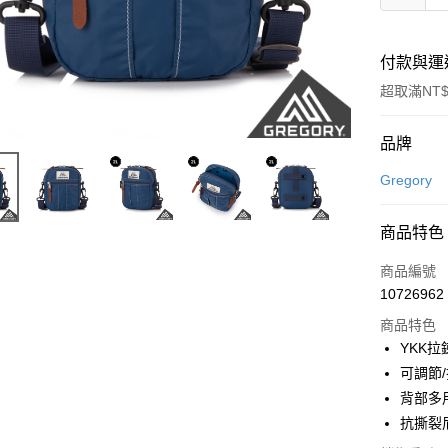
付款與運
超取滿NT$
付款方式
品牌
信用卡一
Gregory
LINE Pay
商品特色
Apple Pay
商品編號
悠遊付
10726962
商品特色
YKK拉
運送方式
可調節
7-11取貨
背部多
每筆NT$1
抗撕裂