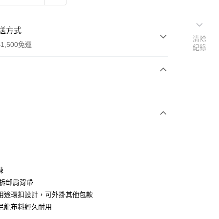
送方式
清除
1,500免運
紀錄
次付款
鍊
/拆卸肩背帶
(快速到店)
用途環扣設計，可外掛其他包款
00，滿NT$1,500(含以上)免運費
尼龍布料經久耐用