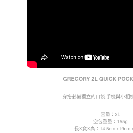
GREGORY 2L QUICK PO
穿搭必備獨立的口袋,手機與小相
容量：2L
空包重量：155g
長X寬X高：14.5cm x19cm x