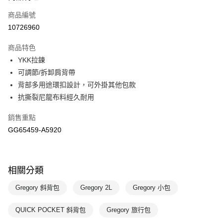
商品編號
悠遊付
10726960
運送方式
商品特色
7-11取貨(快速到店)
YKK拉鍊
每筆NT$100，滿NT$1,500(含以上)免運費
可調節/拆卸肩背帶
背部多用途環扣設計，可外掛其他包款
宅配-本島
抗撕裂尼龍布料經久耐用
每筆NT$100，滿NT$1,500(含以上)免運費
銷售重點
GG65459-A5920
相關分類
Gregory 斜背包
Gregory 2L
Gregory 小包
QUICK POCKET 斜背包
Gregory 旅行包