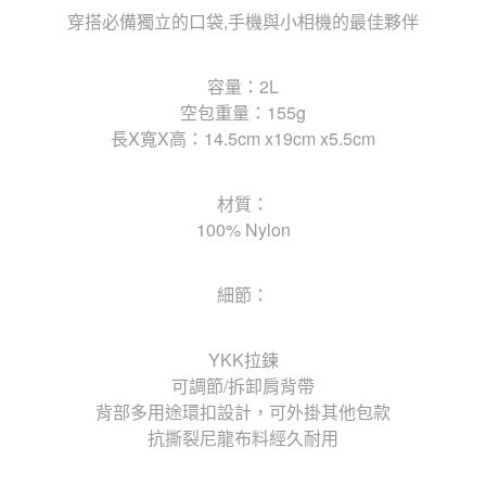
穿搭必備獨立的口袋,手機與小相機的最佳夥伴
容量：2L
空包重量：155g
長X寬X高：14.5cm x19cm x5.5cm
材質：
100% Nylon
細節：
YKK拉鍊
可調節/拆卸肩背帶
背部多用途環扣設計，可外掛其他包款
抗撕裂尼龍布料經久耐用