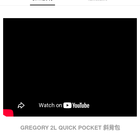
GREGORY 2L QUICK POCKET 斜背包