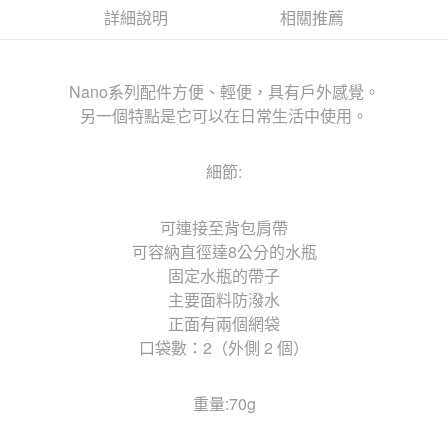
詳細說明
相關推薦
Nano系列配件方便、輕便，具有戶外感覺。
另一個特點是它可以在日常生活中使用。
細節:
可連接至背包肩帶
可容納直徑達8公分的水瓶
固定水瓶的帶子
主要面料防潑水
正面有兩個網袋
口袋數：2（外側 2 個）
重量:70g