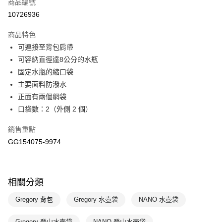
商品編號
悠遊付
10726936
運送方式
商品特色
7-11取貨(快速到店)
可連接至背包肩帶
每筆NT$100，滿NT$1,500(含以上)免運費
可容納直徑達8公分的水瓶
固定水瓶的縮口袋
宅配-本島
主要面料防潑水
每筆NT$100，滿NT$1,500(含以上)免運費
正面有兩個網袋
口袋數：2（外側 2 個）
銷售重點
GG154075-9974
相關分類
Gregory 背包
Gregory 水壺袋
NANO 水壺袋
Gregory 登山水壺袋
NANO 登山水壺袋