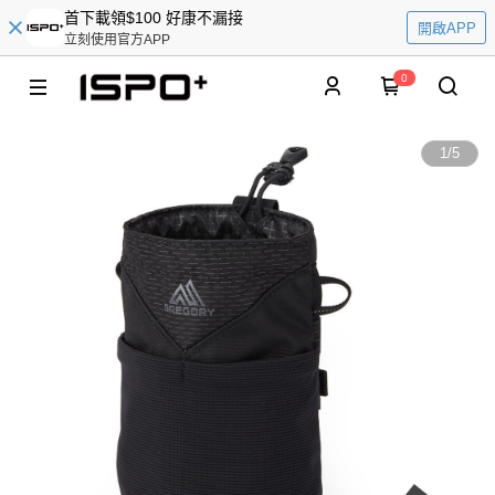
首下載領$100 好康不漏接
開啟APP
立刻使用官方APP
0
1
/
5