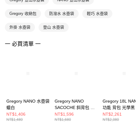
Gregory 收納包
防潑水 水壺袋
輕巧 水壺袋
外掛 水壺袋
登山 水壺袋
一 必買清單 一
Gregory NANO 水壺袋
Gregory NANO
Gregory 18L N
蠟白
SACOCHE 斜背包 光
功能 背包 光學黑
學黑
NT$1,406
NT$1,596
NT$2,261
NT$1,480
NT$1,680
NT$2,380