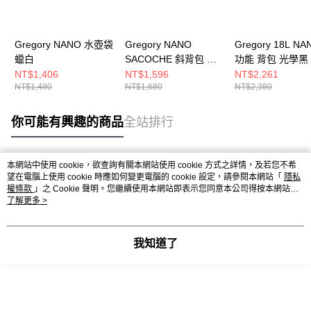
Gregory NANO 水壺袋
Gregory NANO
Gregory 18L N
蠟白
SACOCHE 斜背包 光
功能 背包 光學黑
學黑
NT$1,406
NT$1,596
NT$2,261
NT$1,480
NT$1,680
NT$2,380
你可能有興趣的商品
全站排行
本網站中使用 cookie，欲查詢有關本網站使用 cookie 方式之詳情，及若您不希
熱門標籤
望在電腦上使用 cookie 時應如何變更電腦的 cookie 設定，請參閱本網站「
隱私
權條款
」之 Cookie 聲明。您繼續使用本網站即表示您同意本公司得按本網站使
用條款之 Cookie 聲明使用 cookie。
了解更多 >
我知道了