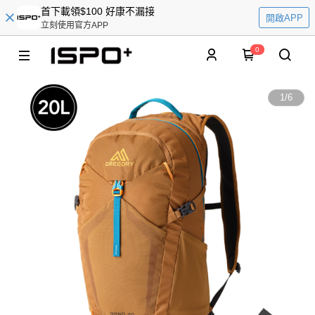
首下載領$100 好康不漏接
開啟APP
立刻使用官方APP
0
1
/
6