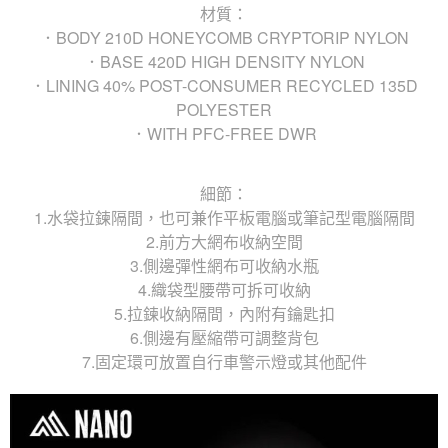
材質：
．BODY 210D HONEYCOMB CRYPTORIP NYLON
．BASE 420D HIGH DENSITY NYLON
．LINING 40% POST-CONSUMER RECYCLED 135D
POLYESTER
．WITH PFC-FREE DWR
細節：
1.水袋拉鍊隔間，也可兼作平板電腦或筆記型電腦隔間
2.前方大網布收納空間
3.側邊彈性網布可收納水瓶
4.織袋型腰帶可拆可收納
5.拉鍊收納隔間，內附有鑰匙扣
6.側邊有壓縮帶可調整背包
7.固定環可放置自行車警示燈或其他配件