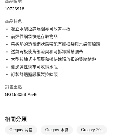
商品編號
悠遊付
10726918
運送方式
商品特色
宅配-本島
獨立水袋拉鍊隔間亦可放置平板
每筆NT$100，滿NT$1,500(含以上)免運費
前彈性網袋快速存取物品
帶襯墊的透氣網狀肩帶配有胸扣袋與水袋佈線環
透氣背板使背部涼爽和可拆卸織帶腰帶
大型拉鍊式主隔層和帶快速釋放扣的雙壓縮帶
側邊彈性網布可收納水瓶
訂製舒適握感模製拉鍊頭
銷售重點
GG153058-A546
相關分類
Gregory 背包
Gregory 水袋
Gregory 20L