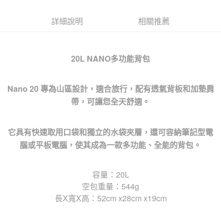
詳細說明
相關推薦
20L NANO多功能背包
Nano 20 專為山區設計，適合旅行，配有透氣背板和加墊肩
帶，可讓您全天舒適。
它具有快速取用口袋和獨立的水袋夾層，還可容納筆記型電
腦或平板電腦，使其成為一款多功能、全能的背包。
容量：20L
空包重量：544g
長X寬X高：52cm x28cm x19cm