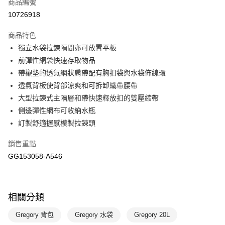
商品編號
悠遊付
10726918
運送方式
商品特色
宅配-本島
獨立水袋拉鍊隔間亦可放置平板
每筆NT$100，滿NT$1,500(含以上)免運費
前彈性網袋快速存取物品
帶襯墊的透氣網狀肩帶配有胸扣袋與水袋佈線環
透氣背板使背部涼爽和可拆卸織帶腰帶
大型拉鍊式主隔層和帶快速釋放扣的雙壓縮帶
側邊彈性網布可收納水瓶
訂製舒適握感模製拉鍊頭
銷售重點
GG153058-A546
相關分類
Gregory 背包
Gregory 水袋
Gregory 20L