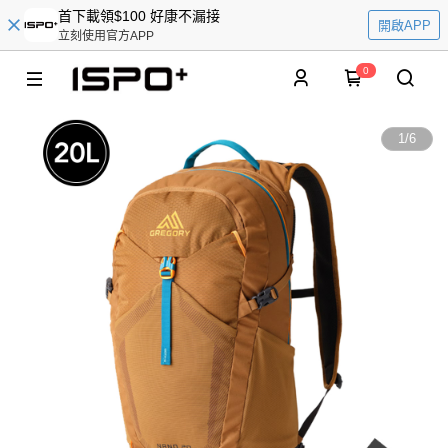
首下載領$100 好康不漏接
開啟APP
立刻使用官方APP
0
1
/
6