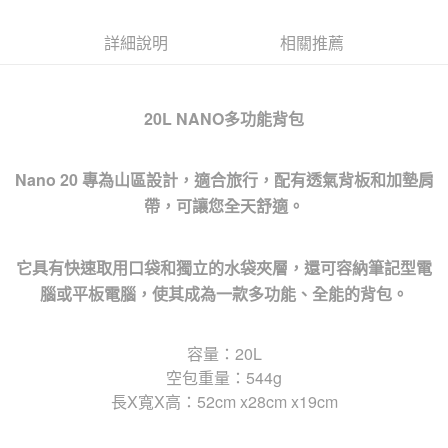
詳細說明
相關推薦
20L NANO多功能背包
Nano 20 專為山區設計，適合旅行，配有透氣背板和加墊肩
帶，可讓您全天舒適。
它具有快速取用口袋和獨立的水袋夾層，還可容納筆記型電
腦或平板電腦，使其成為一款多功能、全能的背包。
容量：20L
空包重量：544g
長X寬X高：52cm x28cm x19cm