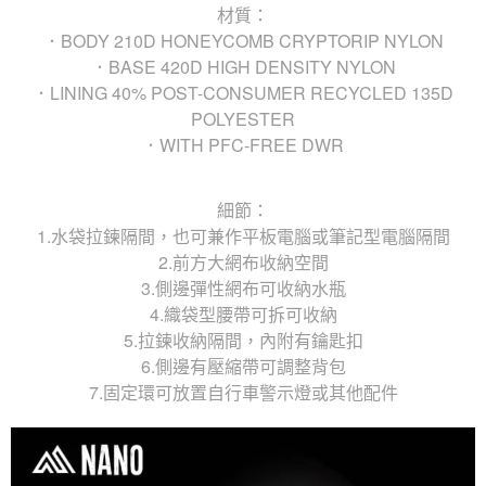
材質：
．BODY 210D HONEYCOMB CRYPTORIP NYLON
．BASE 420D HIGH DENSITY NYLON
．LINING 40% POST-CONSUMER RECYCLED 135D
POLYESTER
．WITH PFC-FREE DWR
細節：
1.水袋拉鍊隔間，也可兼作平板電腦或筆記型電腦隔間
2.前方大網布收納空間
3.側邊彈性網布可收納水瓶
4.織袋型腰帶可拆可收納
5.拉鍊收納隔間，內附有鑰匙扣
6.側邊有壓縮帶可調整背包
7.固定環可放置自行車警示燈或其他配件