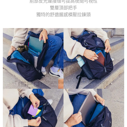
前部反光連接環可提高夜間可視性
雙層頂部把手
獨特的舒適握感模壓拉鍊頭