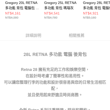
Gregory 20L RETNA
Gregory 25L RETNA
Gregory 28L RE
多功能 背包 電腦包 瑪
多功能 背包 瑪瑙灰
多功能 背包 電腦
瑙灰
景棕
NT$4,161
NT$4,541
NT$4,921
NT$4,380
NT$4,780
NT$5,180
詳細說明
相關推薦
28L RETNA 多功能 電腦 後背包
Retna 28 擁有充足的工作和娛樂空間，
在設計時考慮了簡單性和易用性。
可以讓您整理行李的功能和設計很容易與您的日常生活相匹
配，
並且使用起來舒適且時尚商務。
全新 Retna 系列注重舒適、時尚和簡約。