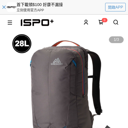
首下載領$100 好康不漏接
開啟APP
立刻使用官方APP
0
1
/
3