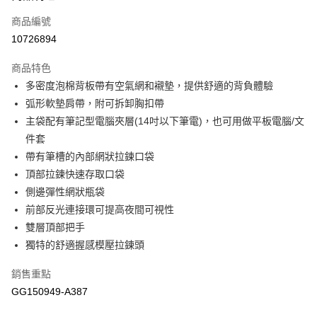
商品編號
悠遊付
10726894
運送方式
商品特色
宅配-本島
多密度泡棉背板帶有空氣網和襯墊，提供舒適的背負體驗
每筆NT$100，滿NT$1,500(含以上)免運費
弧形軟墊肩帶，附可拆卸胸扣帶
主袋配有筆記型電腦夾層(14吋以下筆電)，也可用做平板電腦/文
件套
帶有筆槽的內部網狀拉鍊口袋
頂部拉鍊快速存取口袋
側邊彈性網狀瓶袋
前部反光連接環可提高夜間可視性
雙層頂部把手
獨特的舒適握感模壓拉鍊頭
銷售重點
GG150949-A387