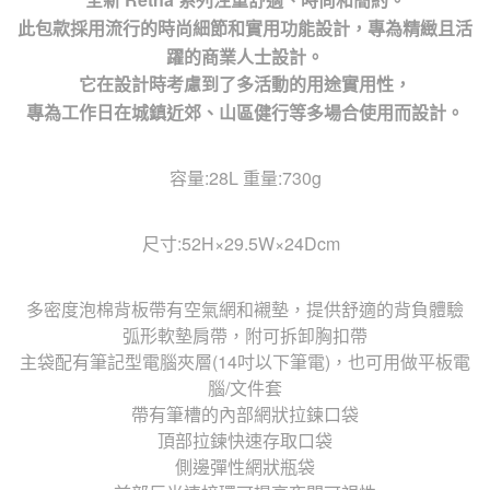
此包款採用流行的時尚細節和實用功能設計，專為精緻且活
躍的商業人士設計。
它在設計時考慮到了多活動的用途實用性，
專為工作日在城鎮近郊、山區健行等多場合使用而設計。
容量:28L 重量:730g
尺寸:52H×29.5W×24Dcm
多密度泡棉背板帶有空氣網和襯墊，提供舒適的背負體驗
弧形軟墊肩帶，附可拆卸胸扣帶
主袋配有筆記型電腦夾層(14吋以下筆電)，也可用做平板電
腦/文件套
帶有筆槽的內部網狀拉鍊口袋
頂部拉鍊快速存取口袋
側邊彈性網狀瓶袋