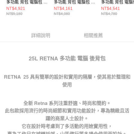
多功能 背包 電腦包 瑪
多功能 背包 電腦包 瑪
多功能 背包 電腦
瑙灰
瑙灰
黑
NT$4,921
NT$4,161
NT$4,541
NT$5,180
NT$4,380
NT$4,780
詳細說明
相關推薦
25L RETNA 多功能 電腦 後背包
RETNA 25 具有簡單的設計和實用的隔層，使其易於整理和
使用
全新 Retna 系列注重舒適、時尚和簡約。
此包款採用流行的時尚細節和實用功能設計，專為精緻且活
躍的商業人士設計。
它在設計時考慮到了多活動的用途實用性，
專為工作日在城鎮近郊、山區健行等多場合使用而設計。