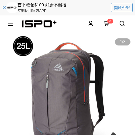
首下載領$100 好康不漏接
開啟APP
立刻使用官方APP
0
1
/
3