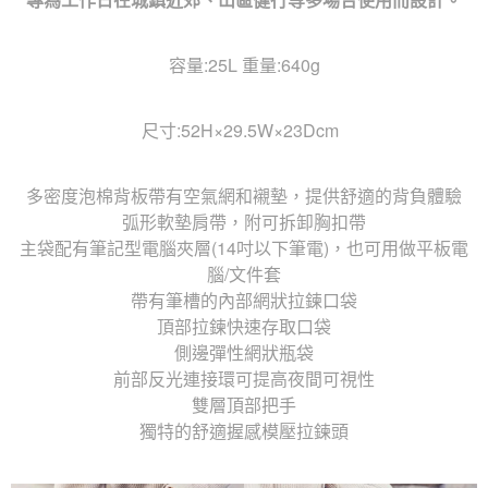
容量:25L 重量:640g
尺寸:52H×29.5W×23Dcm
多密度泡棉背板帶有空氣網和襯墊，提供舒適的背負體驗
弧形軟墊肩帶，附可拆卸胸扣帶
主袋配有筆記型電腦夾層(14吋以下筆電)，也可用做平板電
腦/文件套
帶有筆槽的內部網狀拉鍊口袋
頂部拉鍊快速存取口袋
側邊彈性網狀瓶袋
前部反光連接環可提高夜間可視性
雙層頂部把手
獨特的舒適握感模壓拉鍊頭