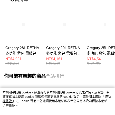
Gregory 28L RETNA
Gregory 20L RETNA
Gregory 25L RE
多功能 背包 電腦包 瑪
多功能 背包 電腦包 瑪
多功能 背包 電腦
瑙灰
瑙灰
黑
NT$4,921
NT$4,161
NT$4,541
NT$5,180
NT$4,380
NT$4,780
你可能有興趣的商品
全站排行
本網站中使用 cookie，欲查詢有關本網站使用 cookie 方式之詳情，及若您不希
熱門標籤
望在電腦上使用 cookie 時應如何變更電腦的 cookie 設定，請參閱本網站「
隱私
權條款
」之 Cookie 聲明。您繼續使用本網站即表示您同意本公司得按本網站使
用條款之 Cookie 聲明使用 cookie。
了解更多 >