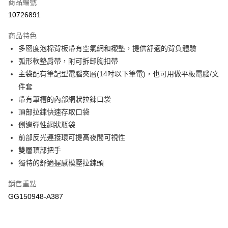
商品編號
悠遊付
10726891
運送方式
商品特色
宅配-本島
多密度泡棉背板帶有空氣網和襯墊，提供舒適的背負體驗
每筆NT$100，滿NT$1,500(含以上)免運費
弧形軟墊肩帶，附可拆卸胸扣帶
主袋配有筆記型電腦夾層(14吋以下筆電)，也可用做平板電腦/文
件套
帶有筆槽的內部網狀拉鍊口袋
頂部拉鍊快速存取口袋
側邊彈性網狀瓶袋
前部反光連接環可提高夜間可視性
雙層頂部把手
獨特的舒適握感模壓拉鍊頭
銷售重點
GG150948-A387