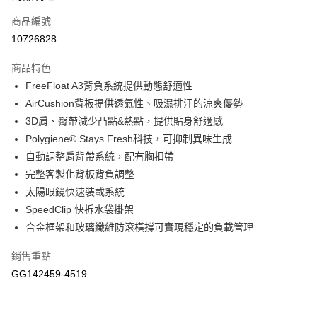
商品編號
悠遊付
10726828
運送方式
商品特色
宅配-本島
FreeFloat A3背負系統提供動態舒適性
每筆NT$100，滿NT$1,500(含以上)免運費
AirCushion背板提供透氣性、吸濕排汗的涼爽優勢
3D肩、臀帶減少凸點&熱點，提供貼身舒適感
Polygiene® Stays Fresh科技，可抑制異味生成
自動調整肩背帶系統，配有胸扣帶
完整客製化背板背負調整
太陽眼鏡快速裝載系統
SpeedClip 快拆水袋掛架
合金框架和玻璃纖維防滾橫撐可實現穩定的負載管理
銷售重點
GG142459-4519