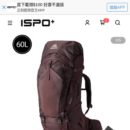
首下載領$100 好康不漏接
開啟APP
立刻使用官方APP
0
1
/
5