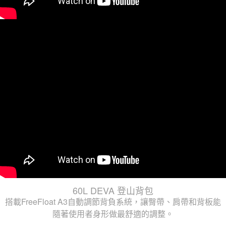
60L DEVA 登山背包
搭載FreeFloat A3自動調節背負系統，讓臀帶、肩帶和背板能
隨著使用者身形做最舒適的調整。