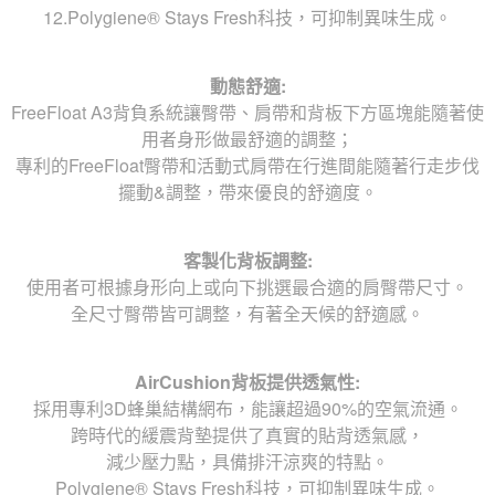
12.Polygiene® Stays Fresh科技，可抑制異味生成。
動態舒適:
FreeFloat A3背負系統讓臀帶、肩帶和背板下方區塊能隨著使
用者身形做最舒適的調整；
專利的FreeFloat臀帶和活動式肩帶在行進間能隨著行走步伐
擺動&調整，帶來優良的舒適度。
客製化背板調整:
使用者可根據身形向上或向下挑選最合適的肩臀帶尺寸。
全尺寸臀帶皆可調整，有著全天候的舒適感。
AirCushion背板提供透氣性:
採用專利3D蜂巢結構網布，能讓超過90%的空氣流通。
跨時代的緩震背墊提供了真實的貼背透氣感，
減少壓力點，具備排汗涼爽的特點。
Polygiene® Stays Fresh科技，可抑制異味生成。