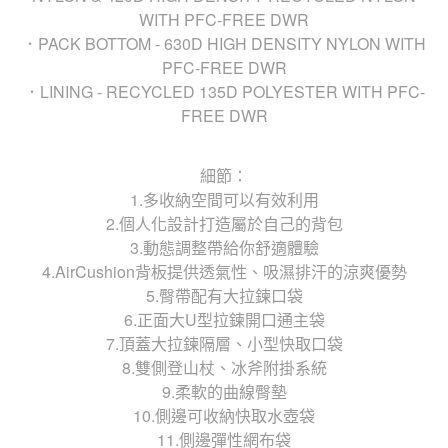
WITH PFC-FREE DWR
．PACK BOTTOM - 630D HIGH DENSITY NYLON WITH
PFC-FREE DWR
．LINING - RECYCLED 135D POLYESTER WITH PFC-
FREE DWR
細節：
1.多收納空間可以有效利用
2.個人化設計打造屬於自己的背包
3.動態調整帶給你舒適體驗
4.AirCushion背板提供透氣性、吸濕排汗的涼爽優勢
5.臀帶配有大拉鍊口袋
6.正面大U型拉鍊開口通主袋
7.頂蓋大拉鍊隔層、小型快取口袋
8.雙側登山杖、冰斧附掛系統
9.柔軟的曲線臀墊
10.側邊可收納快取水壺袋
11.側邊彈性網布袋