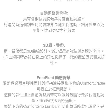
自動調整肩背帶:
肩帶會根據肩膀傾斜角度自動調整。
行進間時這個調整功能會讓背包隨步伐擺動，讓身體重心更
平衡、達到更省力的效果
3D肩、臀帶:
肩、臀帶都是3D曲線設計，減少凸點&熱點與身體的摩擦。
3D曲線同時為背在身上的背包提供了一致的襯墊感受和支撐
性。
FreeFloat 動態臀帶:
臀帶透過兩片彈性面料與框架連接匯集下背的ComfortCradle
可獨立於框架擺動。
這樣的彈性加上自動調整肩帶可以讓背包隨行走步伐擺動調
整，達到省力&高舒適度。
臀帶下方的ComfortGrip Lumbar可防止負重時背包滑動，是