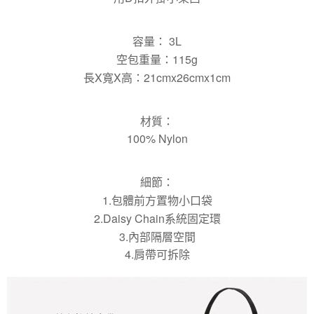
容量： 3L
空包重量：115g
長X寬X高：21cmx26cmx1cm
材質：
100% Nylon
細節：
1.包體前方置物小口袋
2.Daisy Chain系統固定環
3.內部隔層空間
4.肩帶可拆除