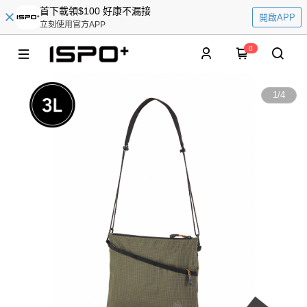
首下載領$100 好康不漏接
開啟APP
立刻使用官方APP
0
1
/
4