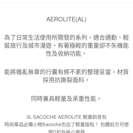
AEROLITE(AL)
為了日常生活使用所開發的系列，適合通勤、輕
裝
旅行及城市漫遊。有著極輕的重量卻不失機能
性及
收納功能，
能將雜亂無章的行囊有條不紊的整理妥
當。材質
採用抗撕裂面料，
同時兼具輕量及承重性
能。
3L SACOCHE AEROLITE 輕量斜背包
時尚單品必備小物Sacoche也出了輕量版啦！ 包體前方可使
用D扣外掛小東西