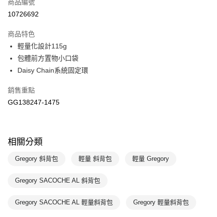
商品編號
悠遊付
10726692
運送方式
商品特色
7-11取貨(快速到店)
輕量化設計115g
每筆NT$100，滿NT$1,500(含以上)免運費
包體前方置物小口袋
Daisy Chain系統固定環
宅配-本島
每筆NT$100，滿NT$1,500(含以上)免運費
銷售重點
GG138247-1475
相關分類
Gregory 斜背包
輕量 斜背包
輕量 Gregory
Gregory SACOCHE AL 斜背包
Gregory SACOCHE AL 輕量斜背包
Gregory 輕量斜背包