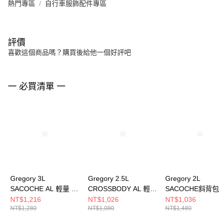
熱門專區
自行車服飾配件專區
評價
喜歡這個商品嗎？購買後給他一個好評吧
一 必買清單 一
Gregory 3L
Gregory 2.5L
Gregory 2L
SACOCHE AL 輕量 斜
CROSSBODY AL 輕量
SACOCHE斜背包
背包 聚焦黑
肩背包 卡其綠
海洋綠
NT$1,216
NT$1,026
NT$1,036
NT$1,280
NT$1,080
NT$1,480